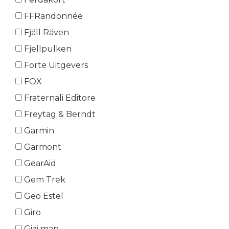
FFRandonnée
Fjäll Räven
Fjellpulken
Forte Uitgevers
FOX
Fraternali Editore
Freytag & Berndt
Garmin
Garmont
GearAid
Gem Trek
Geo Estel
Giro
Gizi map