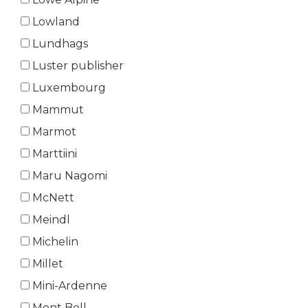
Lowland
Lundhags
Luster publisher
Luxembourg
Mammut
Marmot
Marttiini
Maru Nagomi
McNett
Meindl
Michelin
Millet
Mini-Ardenne
Mont Bell