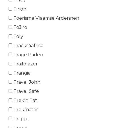
Tirion
Toerisme Vlaamse Ardennen
ToJiro
Toly
Tracks4africa
Trage Paden
Trailblazer
Trangia
Travel John
Travel Safe
Trek'n Eat
Trekmates
Triggo
Trono