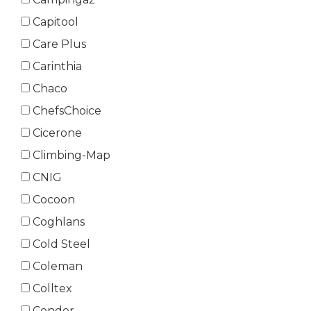
Capitool
Care Plus
Carinthia
Chaco
ChefsChoice
Cicerone
Climbing-Map
CNIG
Cocoon
Coghlans
Cold Steel
Coleman
Colltex
Condor