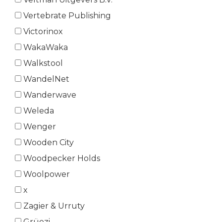
Vertebrate Publishing
Victorinox
WakaWaka
Walkstool
WandelNet
Wanderwave
Weleda
Wenger
Wooden City
Woodpecker Holds
Woolpower
x
Zagier & Urruty
Grüezi