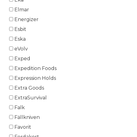
Elmar
Energizer
Esbit
Eska
eVolv
Exped
Expedition Foods
Expression Holds
Extra Goods
ExtraSurvival
Falk
Fällkniven
Favorit
Ferdakort