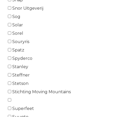
Snor Uitgeverij
Sog
Solar
Sorel
Souryris
Spatz
Spyderco
Stanley
Steffner
Stetson
Stichting Moving Mountains
Superfeet
Suunto