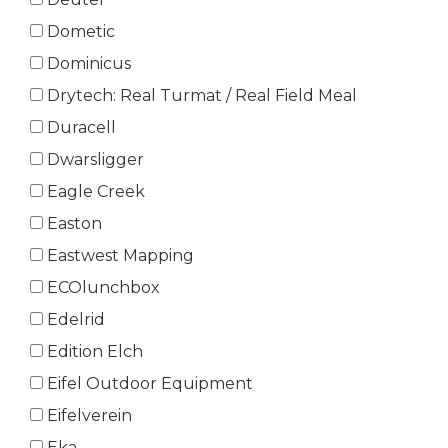
Dometic
Dominicus
Drytech: Real Turmat / Real Field Meal
Duracell
Dwarsligger
Eagle Creek
Easton
Eastwest Mapping
ECOlunchbox
Edelrid
Edition Elch
Eifel Outdoor Equipment
Eifelverein
Eka