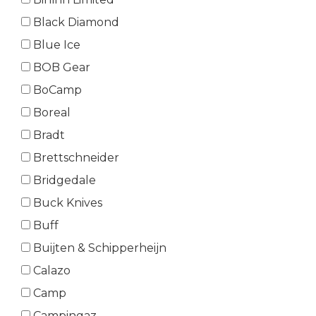
Black Diamond
Blue Ice
BOB Gear
BoCamp
Boreal
Bradt
Brettschneider
Bridgedale
Buck Knives
Buff
Buijten & Schipperheijn
Calazo
Camp
Campingaz