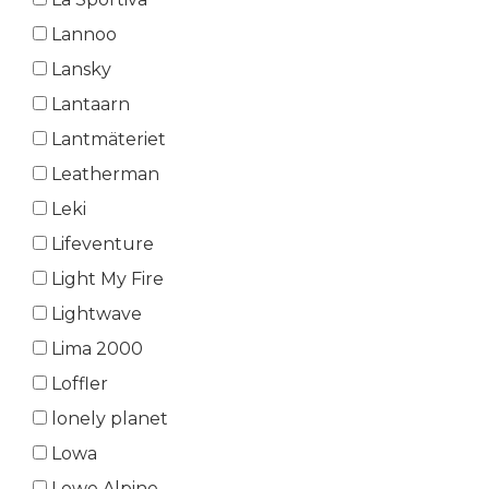
Lannoo
Lansky
Lantaarn
Lantmäteriet
Leatherman
Leki
Lifeventure
Light My Fire
Lightwave
Lima 2000
Loffler
lonely planet
Lowa
Lowe Alpine