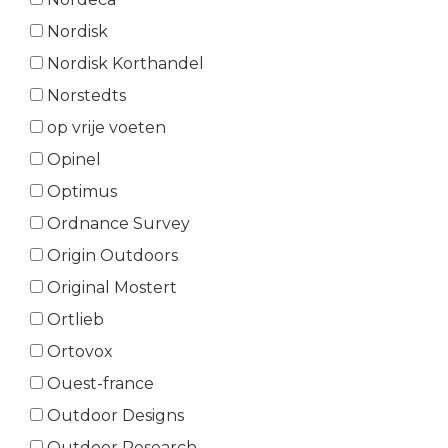
Nordisk
Nordisk Korthandel
Norstedts
op vrije voeten
Opinel
Optimus
Ordnance Survey
Origin Outdoors
Original Mostert
Ortlieb
Ortovox
Ouest-france
Outdoor Designs
Outdoor Research