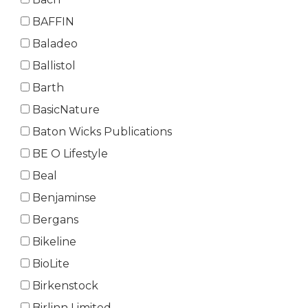
BAFFIN
Baladeo
Ballistol
Barth
BasicNature
Baton Wicks Publications
BE O Lifestyle
Beal
Benjaminse
Bergans
Bikeline
BioLite
Birkenstock
Birlinn Limited