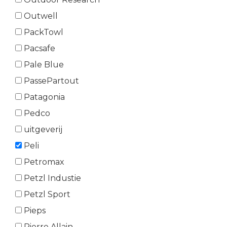
Outwell
PackTowl
Pacsafe
Pale Blue
PassePartout
Patagonia
Pedco
uitgeverij
Peli
Petromax
Petzl Industie
Petzl Sport
Pieps
Pierre Allain