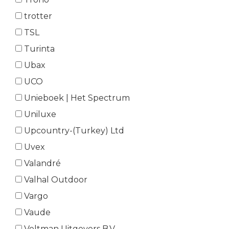
trotter
TSL
Turinta
Ubax
UCO
Unieboek | Het Spectrum
Uniluxe
Upcountry-(Turkey) Ltd
Uvex
Valandré
Valhal Outdoor
Vargo
Vaude
Veltman Uitgevers B.V.