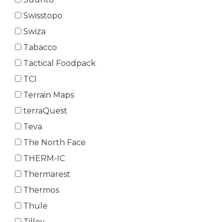
Swisstopo
Swiza
Tabacco
Tactical Foodpack
TCI
Terrain Maps
terraQuest
Teva
The North Face
THERM-IC
Thermarest
Thermos
Thule
Tilley