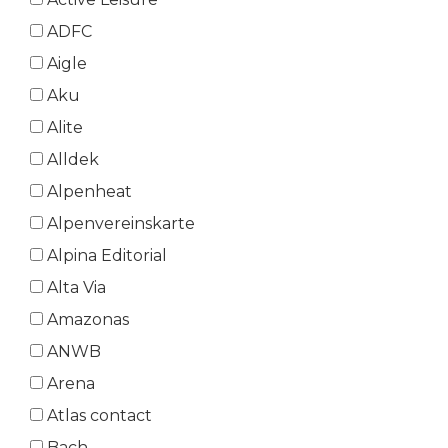
ADFC
Aigle
Aku
Alite
Alldek
Alpenheat
Alpenvereinskarte
Alpina Editorial
Alta Via
Amazonas
ANWB
Arena
Atlas contact
Bach