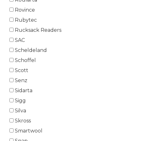
Rovince
Rubytec
Rucksack Readers
SAC
Scheldeland
Schoffel
Scott
Senz
Sidarta
Sigg
Silva
Skross
Smartwool
Snap