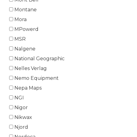
Montane
Mora
MPowerd
MSR
Nalgene
National Geographic
Nelles Verlag
Nemo Equipment
Nepa Maps
NGI
Nigor
Nikwax
Njord
Nordeca