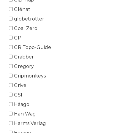
Glénat
globetrotter
Goal Zero
GP
GR Topo-Guide
Grabber
Gregory
Gripmonkeys
Grivel
GSI
Häago
Han Wag
Harms Verlag
Harvey