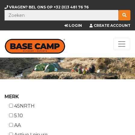
VRAGEN? BEL ONS OP
+32 (0)3 481 76 76
LOGIN
CREATE ACCOUNT
MERK
45NRTH
5.10
AA
Active Leisure