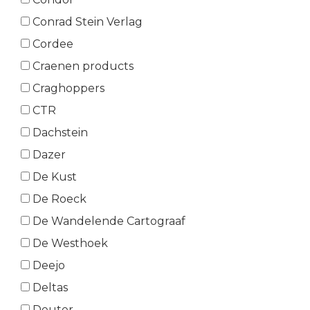
Conrad Stein Verlag
Cordee
Craenen products
Craghoppers
CTR
Dachstein
Dazer
De Kust
De Roeck
De Wandelende Cartograaf
De Westhoek
Deejo
Deltas
Deuter