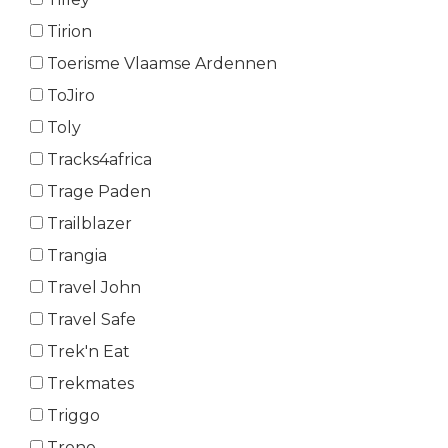
Tirion
Toerisme Vlaamse Ardennen
ToJiro
Toly
Tracks4africa
Trage Paden
Trailblazer
Trangia
Travel John
Travel Safe
Trek'n Eat
Trekmates
Triggo
Trono