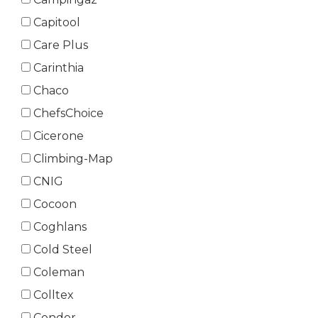
Capitool
Care Plus
Carinthia
Chaco
ChefsChoice
Cicerone
Climbing-Map
CNIG
Cocoon
Coghlans
Cold Steel
Coleman
Colltex
Condor