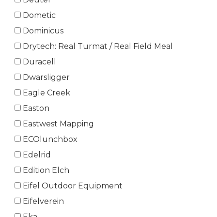
Dometic
Dominicus
Drytech: Real Turmat / Real Field Meal
Duracell
Dwarsligger
Eagle Creek
Easton
Eastwest Mapping
ECOlunchbox
Edelrid
Edition Elch
Eifel Outdoor Equipment
Eifelverein
Eka