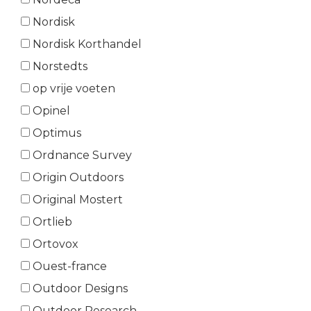
Nordisk
Nordisk Korthandel
Norstedts
op vrije voeten
Opinel
Optimus
Ordnance Survey
Origin Outdoors
Original Mostert
Ortlieb
Ortovox
Ouest-france
Outdoor Designs
Outdoor Research