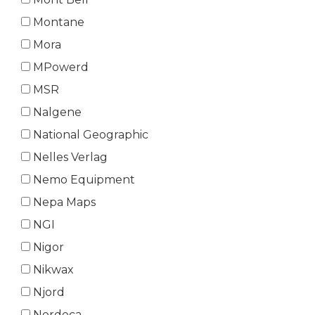
Montane
Mora
MPowerd
MSR
Nalgene
National Geographic
Nelles Verlag
Nemo Equipment
Nepa Maps
NGI
Nigor
Nikwax
Njord
Nordeca