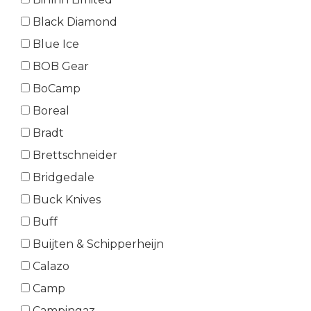
Black Diamond
Blue Ice
BOB Gear
BoCamp
Boreal
Bradt
Brettschneider
Bridgedale
Buck Knives
Buff
Buijten & Schipperheijn
Calazo
Camp
Campingaz