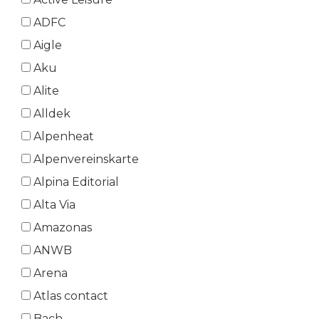
ADFC
Aigle
Aku
Alite
Alldek
Alpenheat
Alpenvereinskarte
Alpina Editorial
Alta Via
Amazonas
ANWB
Arena
Atlas contact
Bach