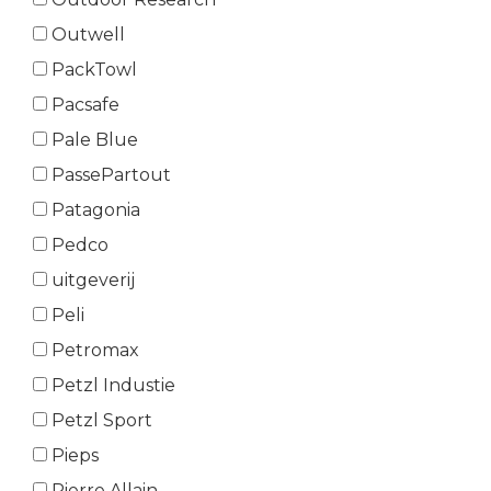
Outwell
PackTowl
Pacsafe
Pale Blue
PassePartout
Patagonia
Pedco
uitgeverij
Peli
Petromax
Petzl Industie
Petzl Sport
Pieps
Pierre Allain