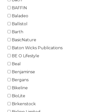
BAFFIN
Baladeo
Ballistol
Barth
BasicNature
Baton Wicks Publications
BE O Lifestyle
Beal
Benjaminse
Bergans
Bikeline
BioLite
Birkenstock
Birlinn Limited