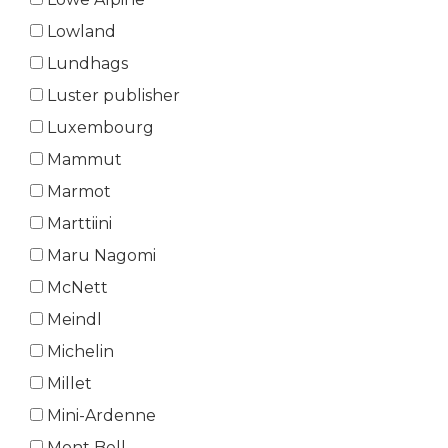
Lowland
Lundhags
Luster publisher
Luxembourg
Mammut
Marmot
Marttiini
Maru Nagomi
McNett
Meindl
Michelin
Millet
Mini-Ardenne
Mont Bell