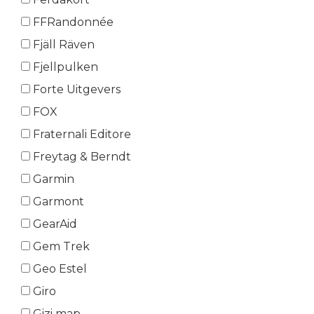
FFRandonnée
Fjäll Räven
Fjellpulken
Forte Uitgevers
FOX
Fraternali Editore
Freytag & Berndt
Garmin
Garmont
GearAid
Gem Trek
Geo Estel
Giro
Gizi map