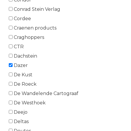
Conrad Stein Verlag
Cordee
Craenen products
Craghoppers
CTR
Dachstein
Dazer
De Kust
De Roeck
De Wandelende Cartograaf
De Westhoek
Deejo
Deltas
Deuter