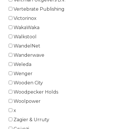
Vertebrate Publishing
Victorinox
WakaWaka
Walkstool
WandelNet
Wanderwave
Weleda
Wenger
Wooden City
Woodpecker Holds
Woolpower
x
Zagier & Urruty
Grüezi