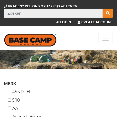
VRAGEN? BEL ONS OP
+32 (0)3 481 76 76
LOGIN
CREATE ACCOUNT
MERK
45NRTH
5.10
AA
Active Leisure