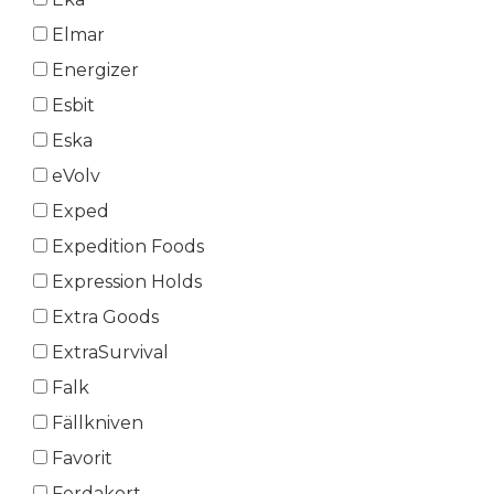
Elmar
Energizer
Esbit
Eska
eVolv
Exped
Expedition Foods
Expression Holds
Extra Goods
ExtraSurvival
Falk
Fällkniven
Favorit
Ferdakort