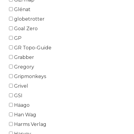
Glénat
globetrotter
Goal Zero
GP
GR Topo-Guide
Grabber
Gregory
Gripmonkeys
Grivel
GSI
Häago
Han Wag
Harms Verlag
Harvey