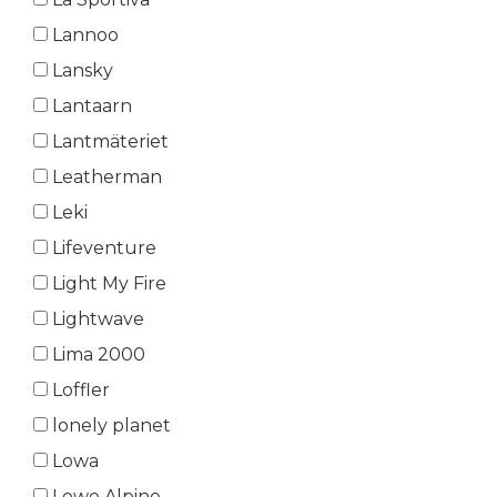
Lannoo
Lansky
Lantaarn
Lantmäteriet
Leatherman
Leki
Lifeventure
Light My Fire
Lightwave
Lima 2000
Loffler
lonely planet
Lowa
Lowe Alpine