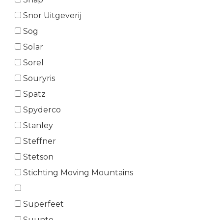
Snor Uitgeverij
Sog
Solar
Sorel
Souryris
Spatz
Spyderco
Stanley
Steffner
Stetson
Stichting Moving Mountains
Superfeet
Suunto