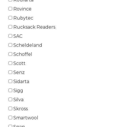
Rovince
Rubytec
Rucksack Readers
SAC
Scheldeland
Schoffel
Scott
Senz
Sidarta
Sigg
Silva
Skross
Smartwool
Snap