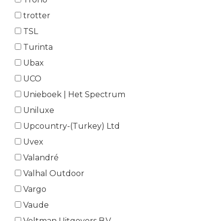
trotter
TSL
Turinta
Ubax
UCO
Unieboek | Het Spectrum
Uniluxe
Upcountry-(Turkey) Ltd
Uvex
Valandré
Valhal Outdoor
Vargo
Vaude
Veltman Uitgevers B.V.