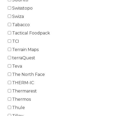
Swisstopo
Swiza
Tabacco
Tactical Foodpack
TCI
Terrain Maps
terraQuest
Teva
The North Face
THERM-IC
Thermarest
Thermos
Thule
Tilley