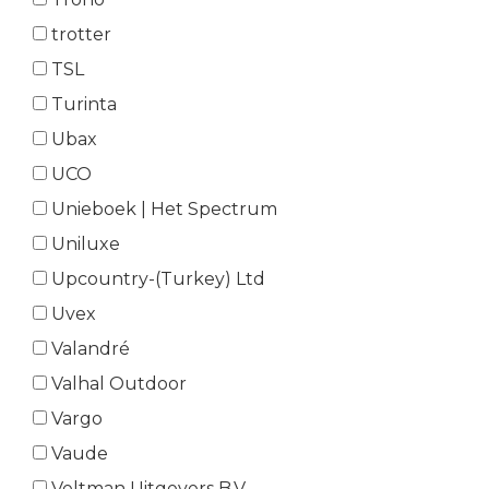
trotter
TSL
Turinta
Ubax
UCO
Unieboek | Het Spectrum
Uniluxe
Upcountry-(Turkey) Ltd
Uvex
Valandré
Valhal Outdoor
Vargo
Vaude
Veltman Uitgevers B.V.