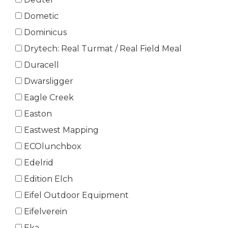
Dometic
Dominicus
Drytech: Real Turmat / Real Field Meal
Duracell
Dwarsligger
Eagle Creek
Easton
Eastwest Mapping
ECOlunchbox
Edelrid
Edition Elch
Eifel Outdoor Equipment
Eifelverein
Eka