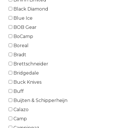
Black Diamond
Blue Ice
BOB Gear
BoCamp
Boreal
Bradt
Brettschneider
Bridgedale
Buck Knives
Buff
Buijten & Schipperheijn
Calazo
Camp
Campingaz