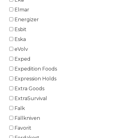
Elmar
Energizer
Esbit
Eska
eVolv
Exped
Expedition Foods
Expression Holds
Extra Goods
ExtraSurvival
Falk
Fällkniven
Favorit
Ferdakort