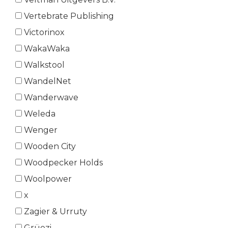
Vertebrate Publishing
Victorinox
WakaWaka
Walkstool
WandelNet
Wanderwave
Weleda
Wenger
Wooden City
Woodpecker Holds
Woolpower
x
Zagier & Urruty
Grüezi