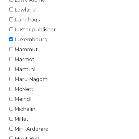
Lowland
Lundhags
Luster publisher
Luxembourg
Mammut
Marmot
Marttiini
Maru Nagomi
McNett
Meindl
Michelin
Millet
Mini-Ardenne
Mont Bell