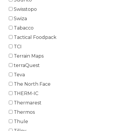
Swisstopo
Swiza
Tabacco
Tactical Foodpack
TCI
Terrain Maps
terraQuest
Teva
The North Face
THERM-IC
Thermarest
Thermos
Thule
Tilley