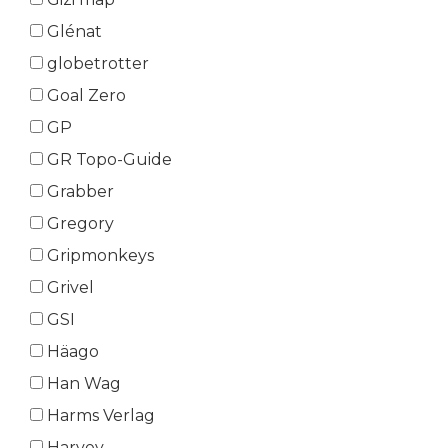
Glénat
globetrotter
Goal Zero
GP
GR Topo-Guide
Grabber
Gregory
Gripmonkeys
Grivel
GSI
Häago
Han Wag
Harms Verlag
Harvey