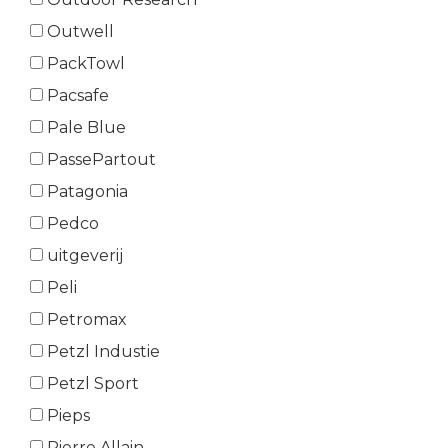
Outwell
PackTowl
Pacsafe
Pale Blue
PassePartout
Patagonia
Pedco
uitgeverij
Peli
Petromax
Petzl Industie
Petzl Sport
Pieps
Pierre Allain