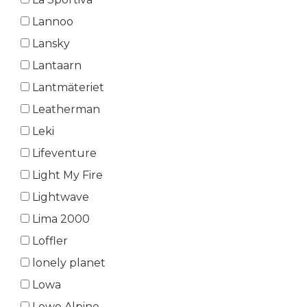
Lannoo
Lansky
Lantaarn
Lantmäteriet
Leatherman
Leki
Lifeventure
Light My Fire
Lightwave
Lima 2000
Loffler
lonely planet
Lowa
Lowe Alpine