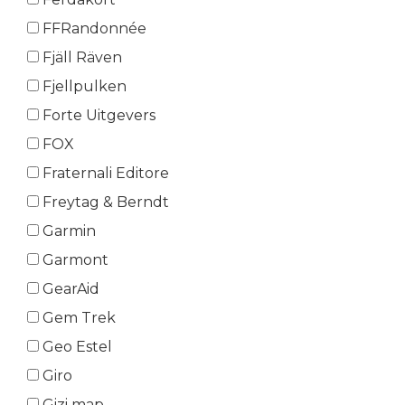
FFRandonnée
Fjäll Räven
Fjellpulken
Forte Uitgevers
FOX
Fraternali Editore
Freytag & Berndt
Garmin
Garmont
GearAid
Gem Trek
Geo Estel
Giro
Gizi map