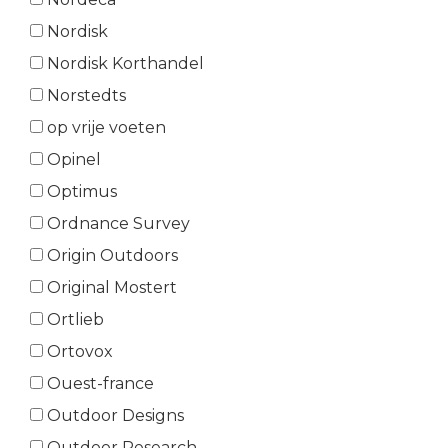
Nordisk
Nordisk Korthandel
Norstedts
op vrije voeten
Opinel
Optimus
Ordnance Survey
Origin Outdoors
Original Mostert
Ortlieb
Ortovox
Ouest-france
Outdoor Designs
Outdoor Research