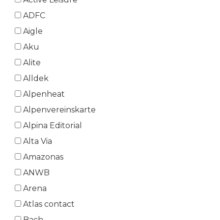
ADFC
Aigle
Aku
Alite
Alldek
Alpenheat
Alpenvereinskarte
Alpina Editorial
Alta Via
Amazonas
ANWB
Arena
Atlas contact
Bach