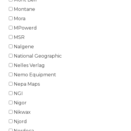
Montane
Mora
MPowerd
MSR
Nalgene
National Geographic
Nelles Verlag
Nemo Equipment
Nepa Maps
NGI
Nigor
Nikwax
Njord
Nordeca