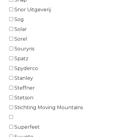
Snor Uitgeverij
Sog
Solar
Sorel
Souryris
Spatz
Spyderco
Stanley
Steffner
Stetson
Stichting Moving Mountains
Superfeet
Suunto