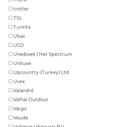
trotter
TSL
Turinta
Ubax
UCO
Unieboek | Het Spectrum
Uniluxe
Upcountry-(Turkey) Ltd
Uvex
Valandré
Valhal Outdoor
Vargo
Vaude
Veltman Uitgevers B.V.