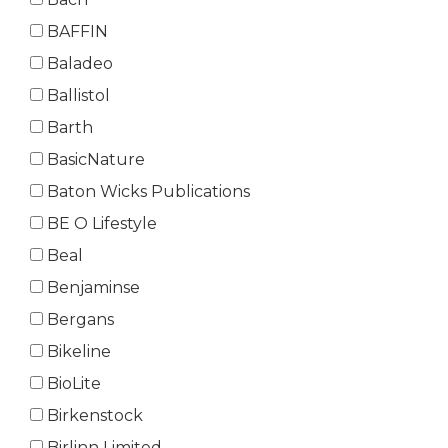
BAFFIN
Baladeo
Ballistol
Barth
BasicNature
Baton Wicks Publications
BE O Lifestyle
Beal
Benjaminse
Bergans
Bikeline
BioLite
Birkenstock
Birlinn Limited