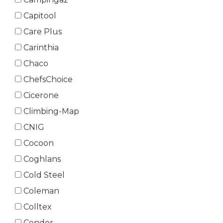
Capitool
Care Plus
Carinthia
Chaco
ChefsChoice
Cicerone
Climbing-Map
CNIG
Cocoon
Coghlans
Cold Steel
Coleman
Colltex
Condor