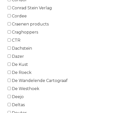
Conrad Stein Verlag
Cordee
Craenen products
Craghoppers
CTR
Dachstein
Dazer
De Kust
De Roeck
De Wandelende Cartograaf
De Westhoek
Deejo
Deltas
Deuter