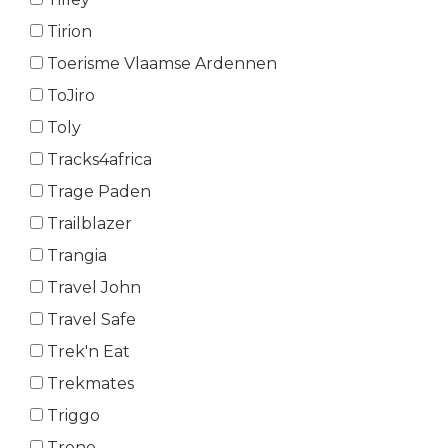
Tirion
Toerisme Vlaamse Ardennen
ToJiro
Toly
Tracks4africa
Trage Paden
Trailblazer
Trangia
Travel John
Travel Safe
Trek'n Eat
Trekmates
Triggo
Trono