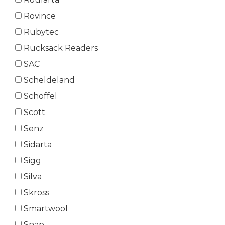
Rovince
Rubytec
Rucksack Readers
SAC
Scheldeland
Schoffel
Scott
Senz
Sidarta
Sigg
Silva
Skross
Smartwool
Snap