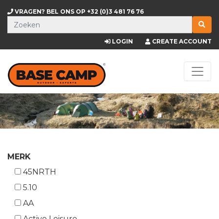
VRAGEN? BEL ONS OP
+32 (0)3 481 76 76
LOGIN
CREATE ACCOUNT
MERK
45NRTH
5.10
AA
Active Leisure