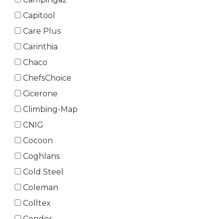
Capitool
Care Plus
Carinthia
Chaco
ChefsChoice
Cicerone
Climbing-Map
CNIG
Cocoon
Coghlans
Cold Steel
Coleman
Colltex
Condor