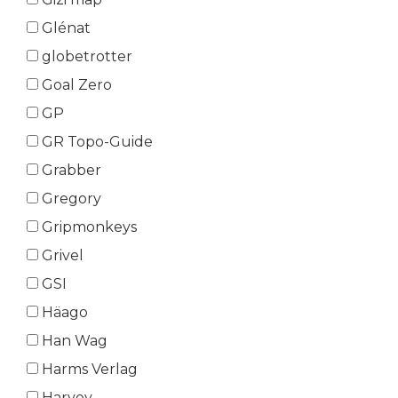
Glénat
globetrotter
Goal Zero
GP
GR Topo-Guide
Grabber
Gregory
Gripmonkeys
Grivel
GSI
Häago
Han Wag
Harms Verlag
Harvey