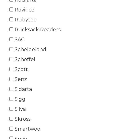
Rovince
Rubytec
Rucksack Readers
SAC
Scheldeland
Schoffel
Scott
Senz
Sidarta
Sigg
Silva
Skross
Smartwool
Snap