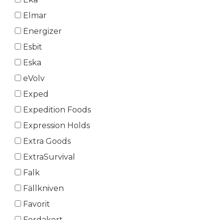
Elmar
Energizer
Esbit
Eska
eVolv
Exped
Expedition Foods
Expression Holds
Extra Goods
ExtraSurvival
Falk
Fällkniven
Favorit
Ferdakort