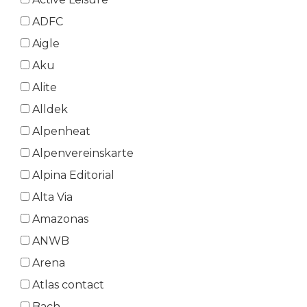
ADFC
Aigle
Aku
Alite
Alldek
Alpenheat
Alpenvereinskarte
Alpina Editorial
Alta Via
Amazonas
ANWB
Arena
Atlas contact
Bach