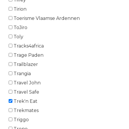
Tirion
Toerisme Vlaamse Ardennen
ToJiro
Toly
Tracks4africa
Trage Paden
Trailblazer
Trangia
Travel John
Travel Safe
Trek'n Eat
Trekmates
Triggo
Trono