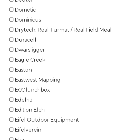
Dometic
Dominicus
Drytech: Real Turmat / Real Field Meal
Duracell
Dwarsligger
Eagle Creek
Easton
Eastwest Mapping
ECOlunchbox
Edelrid
Edition Elch
Eifel Outdoor Equipment
Eifelverein
Eka