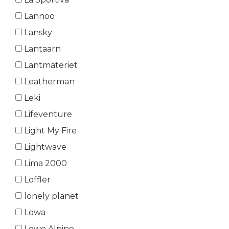
Lannoo
Lansky
Lantaarn
Lantmäteriet
Leatherman
Leki
Lifeventure
Light My Fire
Lightwave
Lima 2000
Loffler
lonely planet
Lowa
Lowe Alpine