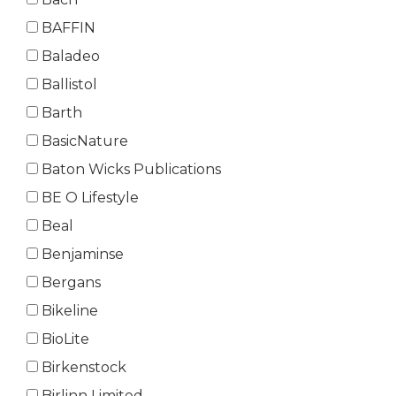
BAFFIN
Baladeo
Ballistol
Barth
BasicNature
Baton Wicks Publications
BE O Lifestyle
Beal
Benjaminse
Bergans
Bikeline
BioLite
Birkenstock
Birlinn Limited