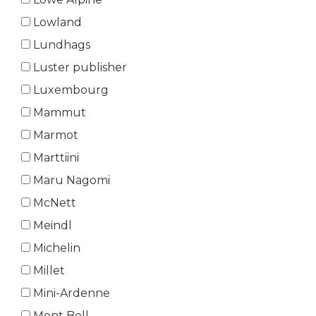
Lowland
Lundhags
Luster publisher
Luxembourg
Mammut
Marmot
Marttiini
Maru Nagomi
McNett
Meindl
Michelin
Millet
Mini-Ardenne
Mont Bell