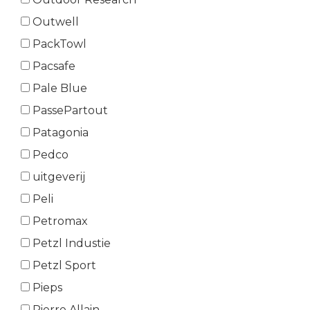
Outwell
PackTowl
Pacsafe
Pale Blue
PassePartout
Patagonia
Pedco
uitgeverij
Peli
Petromax
Petzl Industie
Petzl Sport
Pieps
Pierre Allain