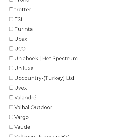
trotter
TSL
Turinta
Ubax
UCO
Unieboek | Het Spectrum
Uniluxe
Upcountry-(Turkey) Ltd
Uvex
Valandré
Valhal Outdoor
Vargo
Vaude
Veltman Uitgevers B.V.