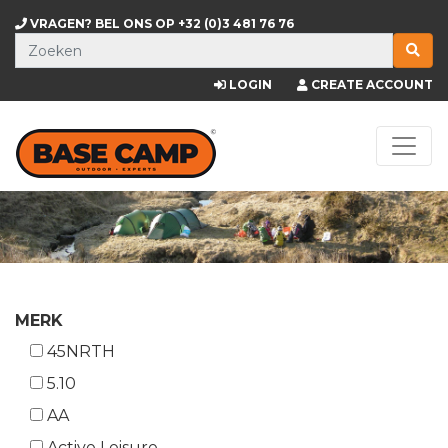
VRAGEN? BEL ONS OP
+32 (0)3 481 76 76
LOGIN
CREATE ACCOUNT
MERK
45NRTH
5.10
AA
Active Leisure