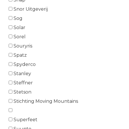
Snor Uitgeverij
Sog
Solar
Sorel
Souryris
Spatz
Spyderco
Stanley
Steffner
Stetson
Stichting Moving Mountains
Superfeet
Suunto