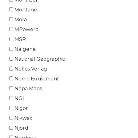
Montane
Mora
MPowerd
MSR
Nalgene
National Geographic
Nelles Verlag
Nemo Equipment
Nepa Maps
NGI
Nigor
Nikwax
Njord
Nordeca