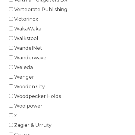
Vertebrate Publishing
Victorinox
WakaWaka
Walkstool
WandelNet
Wanderwave
Weleda
Wenger
Wooden City
Woodpecker Holds
Woolpower
x
Zagier & Urruty
Grüezi