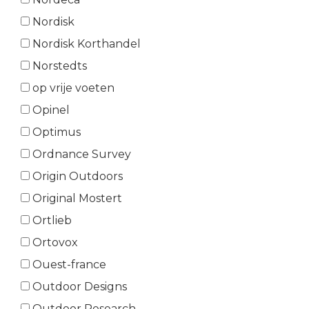
Nordisk
Nordisk Korthandel
Norstedts
op vrije voeten
Opinel
Optimus
Ordnance Survey
Origin Outdoors
Original Mostert
Ortlieb
Ortovox
Ouest-france
Outdoor Designs
Outdoor Research