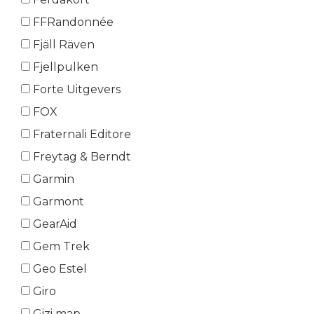
FFRandonnée
Fjäll Räven
Fjellpulken
Forte Uitgevers
FOX
Fraternali Editore
Freytag & Berndt
Garmin
Garmont
GearAid
Gem Trek
Geo Estel
Giro
Gizi map