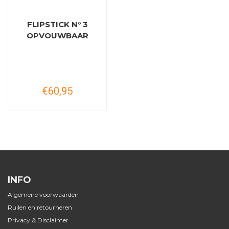
FLIPSTICK N° 3
OPVOUWBAAR
€60,95
INFO
Algemene voorwaarden
Ruilen en retourneren
Privacy & Disclaimer