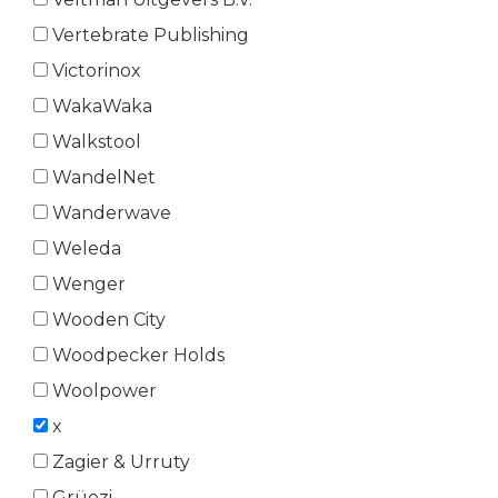
Vertebrate Publishing
Victorinox
WakaWaka
Walkstool
WandelNet
Wanderwave
Weleda
Wenger
Wooden City
Woodpecker Holds
Woolpower
x
Zagier & Urruty
Grüezi