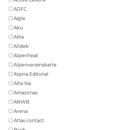
ADFC
Aigle
Aku
Alite
Alldek
Alpenheat
Alpenvereinskarte
Alpina Editorial
Alta Via
Amazonas
ANWB
Arena
Atlas contact
Bach