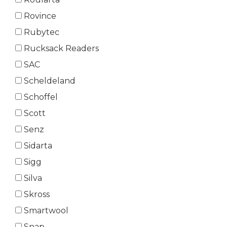
Rovince
Rubytec
Rucksack Readers
SAC
Scheldeland
Schoffel
Scott
Senz
Sidarta
Sigg
Silva
Skross
Smartwool
Snap