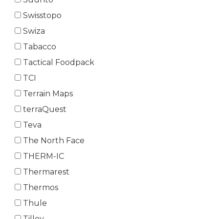
Swisstopo
Swiza
Tabacco
Tactical Foodpack
TCI
Terrain Maps
terraQuest
Teva
The North Face
THERM-IC
Thermarest
Thermos
Thule
Tilley