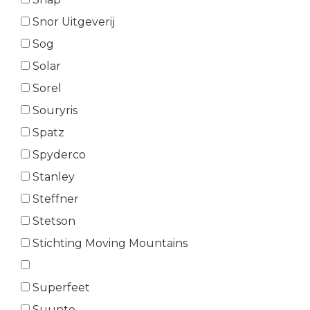
Snor Uitgeverij
Sog
Solar
Sorel
Souryris
Spatz
Spyderco
Stanley
Steffner
Stetson
Stichting Moving Mountains
Superfeet
Suunto