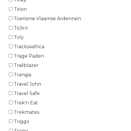
Tirion
Toerisme Vlaamse Ardennen
ToJiro
Toly
Tracks4africa
Trage Paden
Trailblazer
Trangia
Travel John
Travel Safe
Trek'n Eat
Trekmates
Triggo
Trono