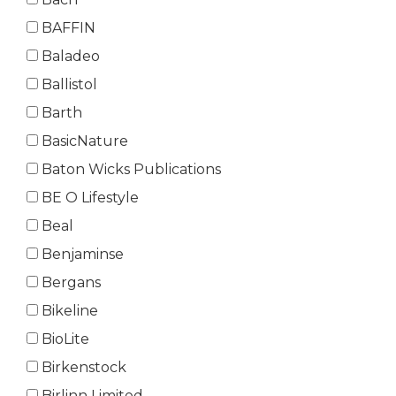
BAFFIN
Baladeo
Ballistol
Barth
BasicNature
Baton Wicks Publications
BE O Lifestyle
Beal
Benjaminse
Bergans
Bikeline
BioLite
Birkenstock
Birlinn Limited