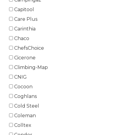
Capitool
Care Plus
Carinthia
Chaco
ChefsChoice
Cicerone
Climbing-Map
CNIG
Cocoon
Coghlans
Cold Steel
Coleman
Colltex
Condor