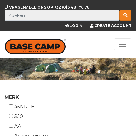
VRAGEN? BEL ONS OP
+32 (0)3 481 76 76
LOGIN
CREATE ACCOUNT
MERK
45NRTH
5.10
AA
Active Leisure