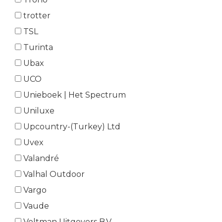
trotter
TSL
Turinta
Ubax
UCO
Unieboek | Het Spectrum
Uniluxe
Upcountry-(Turkey) Ltd
Uvex
Valandré
Valhal Outdoor
Vargo
Vaude
Veltman Uitgevers B.V.