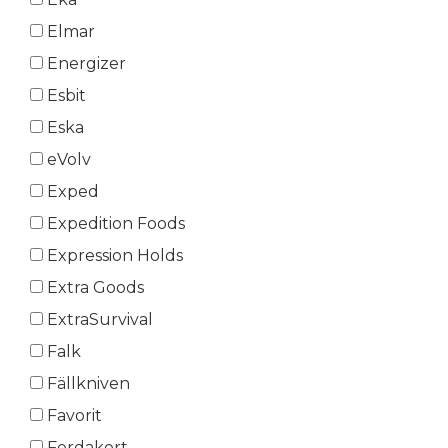
Elmar
Energizer
Esbit
Eska
eVolv
Exped
Expedition Foods
Expression Holds
Extra Goods
ExtraSurvival
Falk
Fällkniven
Favorit
Ferdakort