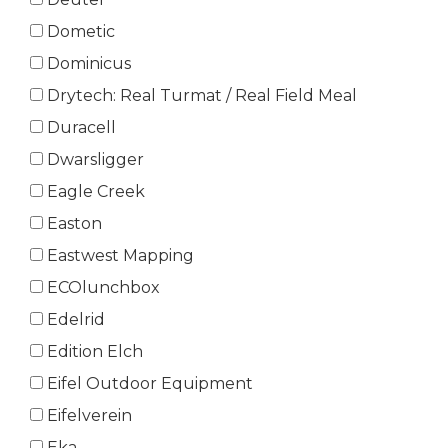
Dometic
Dominicus
Drytech: Real Turmat / Real Field Meal
Duracell
Dwarsligger
Eagle Creek
Easton
Eastwest Mapping
ECOlunchbox
Edelrid
Edition Elch
Eifel Outdoor Equipment
Eifelverein
Eka