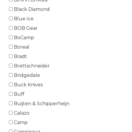
Black Diamond
Blue Ice
BOB Gear
BoCamp
Boreal
Bradt
Brettschneider
Bridgedale
Buck Knives
Buff
Buijten & Schipperheijn
Calazo
Camp
Campingaz