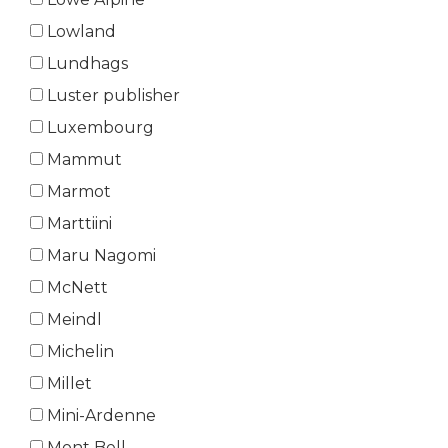
Lowland
Lundhags
Luster publisher
Luxembourg
Mammut
Marmot
Marttiini
Maru Nagomi
McNett
Meindl
Michelin
Millet
Mini-Ardenne
Mont Bell