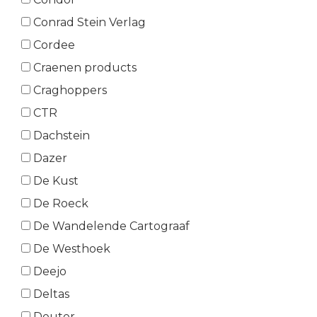
Conrad Stein Verlag
Cordee
Craenen products
Craghoppers
CTR
Dachstein
Dazer
De Kust
De Roeck
De Wandelende Cartograaf
De Westhoek
Deejo
Deltas
Deuter