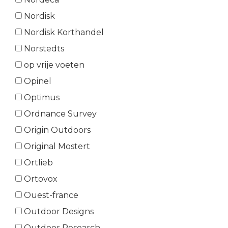
Nordisk
Nordisk Korthandel
Norstedts
op vrije voeten
Opinel
Optimus
Ordnance Survey
Origin Outdoors
Original Mostert
Ortlieb
Ortovox
Ouest-france
Outdoor Designs
Outdoor Research