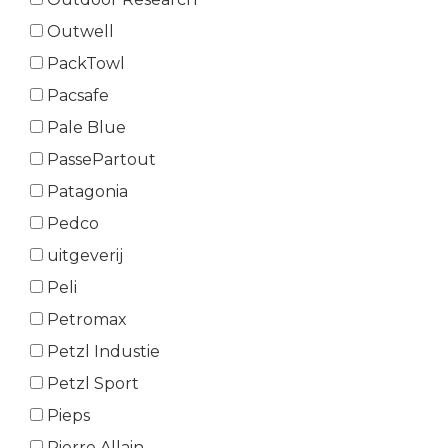
Outwell
PackTowl
Pacsafe
Pale Blue
PassePartout
Patagonia
Pedco
uitgeverij
Peli
Petromax
Petzl Industie
Petzl Sport
Pieps
Pierre Allain