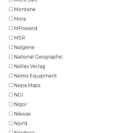
Montane
Mora
MPowerd
MSR
Nalgene
National Geographic
Nelles Verlag
Nemo Equipment
Nepa Maps
NGI
Nigor
Nikwax
Njord
Nordeca