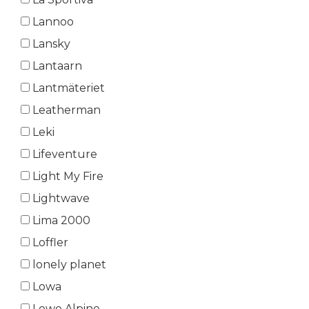
Lannoo
Lansky
Lantaarn
Lantmäteriet
Leatherman
Leki
Lifeventure
Light My Fire
Lightwave
Lima 2000
Loffler
lonely planet
Lowa
Lowe Alpine