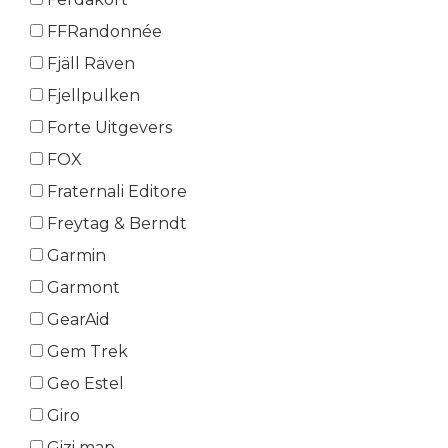
FFRandonnée
Fjäll Räven
Fjellpulken
Forte Uitgevers
FOX
Fraternali Editore
Freytag & Berndt
Garmin
Garmont
GearAid
Gem Trek
Geo Estel
Giro
Gizi map