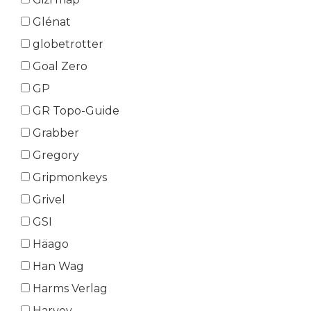
Glénat
globetrotter
Goal Zero
GP
GR Topo-Guide
Grabber
Gregory
Gripmonkeys
Grivel
GSI
Häago
Han Wag
Harms Verlag
Harvey