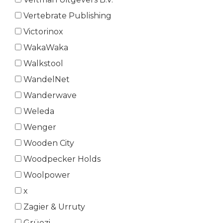
Vertebrate Publishing
Victorinox
WakaWaka
Walkstool
WandelNet
Wanderwave
Weleda
Wenger
Wooden City
Woodpecker Holds
Woolpower
x
Zagier & Urruty
Grüezi