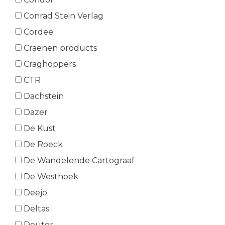
Conrad Stein Verlag
Cordee
Craenen products
Craghoppers
CTR
Dachstein
Dazer
De Kust
De Roeck
De Wandelende Cartograaf
De Westhoek
Deejo
Deltas
Deuter