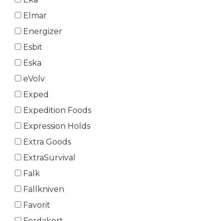
Elmar
Energizer
Esbit
Eska
eVolv
Exped
Expedition Foods
Expression Holds
Extra Goods
ExtraSurvival
Falk
Fällkniven
Favorit
Ferdakort