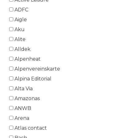
ADFC
Aigle
Aku
Alite
Alldek
Alpenheat
Alpenvereinskarte
Alpina Editorial
Alta Via
Amazonas
ANWB
Arena
Atlas contact
Bach