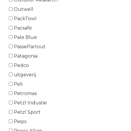
Outwell
PackTowl
Pacsafe
Pale Blue
PassePartout
Patagonia
Pedco
uitgeverij
Peli
Petromax
Petzl Industie
Petzl Sport
Pieps
Pierre Allain