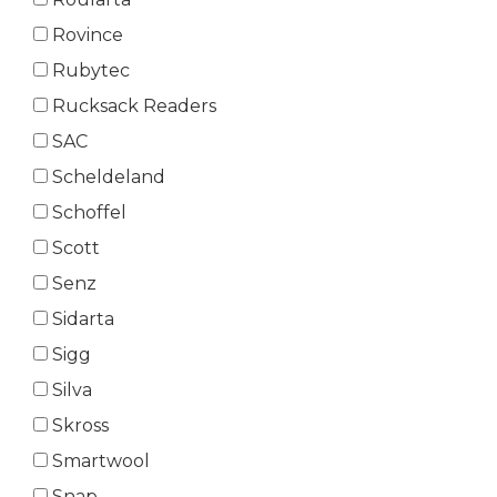
Rovince
Rubytec
Rucksack Readers
SAC
Scheldeland
Schoffel
Scott
Senz
Sidarta
Sigg
Silva
Skross
Smartwool
Snap