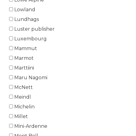
Lowland
Lundhags
Luster publisher
Luxembourg
Mammut
Marmot
Marttiini
Maru Nagomi
McNett
Meindl
Michelin
Millet
Mini-Ardenne
Mont Bell