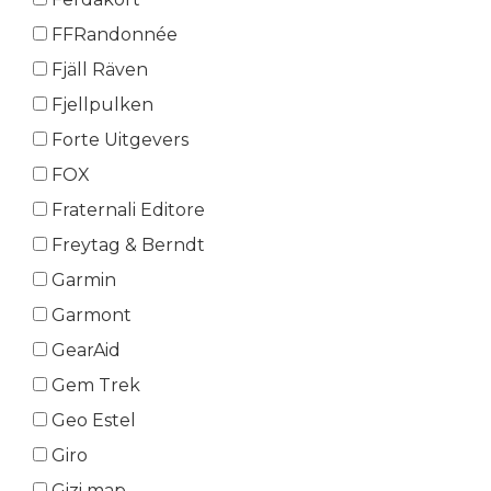
FFRandonnée
Fjäll Räven
Fjellpulken
Forte Uitgevers
FOX
Fraternali Editore
Freytag & Berndt
Garmin
Garmont
GearAid
Gem Trek
Geo Estel
Giro
Gizi map