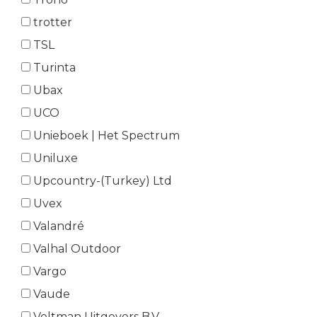
trotter
TSL
Turinta
Ubax
UCO
Unieboek | Het Spectrum
Uniluxe
Upcountry-(Turkey) Ltd
Uvex
Valandré
Valhal Outdoor
Vargo
Vaude
Veltman Uitgevers B.V.