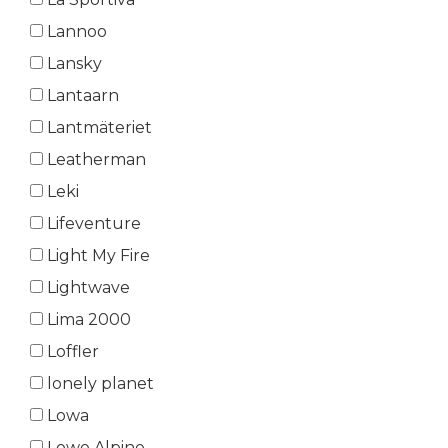
Lannoo
Lansky
Lantaarn
Lantmäteriet
Leatherman
Leki
Lifeventure
Light My Fire
Lightwave
Lima 2000
Loffler
lonely planet
Lowa
Lowe Alpine