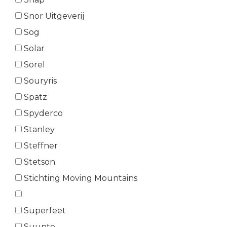
Snor Uitgeverij
Sog
Solar
Sorel
Souryris
Spatz
Spyderco
Stanley
Steffner
Stetson
Stichting Moving Mountains
Superfeet
Suunto