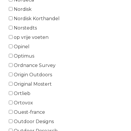
Nordisk
Nordisk Korthandel
Norstedts
op vrije voeten
Opinel
Optimus
Ordnance Survey
Origin Outdoors
Original Mostert
Ortlieb
Ortovox
Ouest-france
Outdoor Designs
Outdoor Research