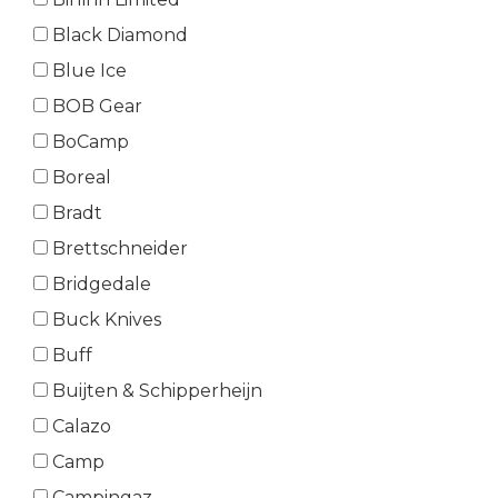
Black Diamond
Blue Ice
BOB Gear
BoCamp
Boreal
Bradt
Brettschneider
Bridgedale
Buck Knives
Buff
Buijten & Schipperheijn
Calazo
Camp
Campingaz