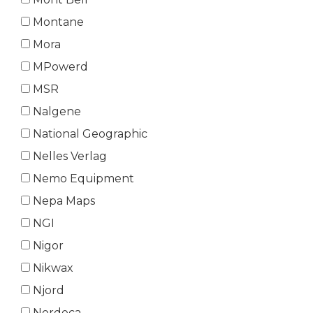
Montane
Mora
MPowerd
MSR
Nalgene
National Geographic
Nelles Verlag
Nemo Equipment
Nepa Maps
NGI
Nigor
Nikwax
Njord
Nordeca