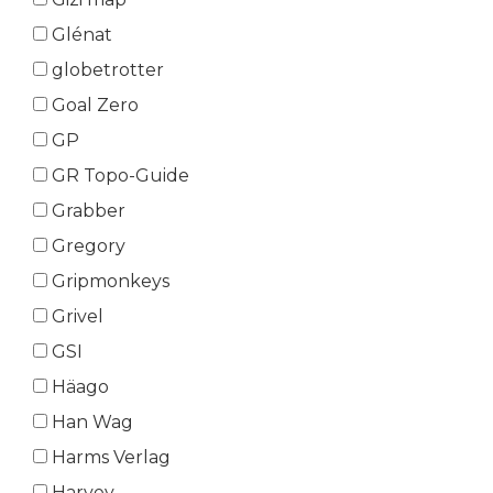
Glénat
globetrotter
Goal Zero
GP
GR Topo-Guide
Grabber
Gregory
Gripmonkeys
Grivel
GSI
Häago
Han Wag
Harms Verlag
Harvey