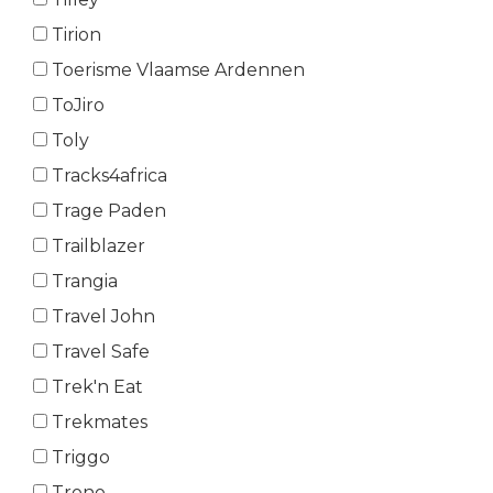
Tirion
Toerisme Vlaamse Ardennen
ToJiro
Toly
Tracks4africa
Trage Paden
Trailblazer
Trangia
Travel John
Travel Safe
Trek'n Eat
Trekmates
Triggo
Trono