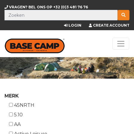
VRAGEN? BEL ONS OP
+32 (0)3 481 76 76
LOGIN
CREATE ACCOUNT
MERK
45NRTH
5.10
AA
Active Leisure