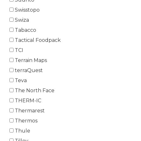
Swisstopo
Swiza
Tabacco
Tactical Foodpack
TCI
Terrain Maps
terraQuest
Teva
The North Face
THERM-IC
Thermarest
Thermos
Thule
Tilley