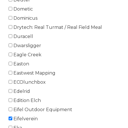
Dometic
Dominicus
Drytech: Real Turmat / Real Field Meal
Duracell
Dwarsligger
Eagle Creek
Easton
Eastwest Mapping
ECOlunchbox
Edelrid
Edition Elch
Eifel Outdoor Equipment
Eifelverein
Eka