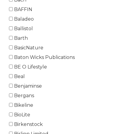
BAFFIN
Baladeo
Ballistol
Barth
BasicNature
Baton Wicks Publications
BE O Lifestyle
Beal
Benjaminse
Bergans
Bikeline
BioLite
Birkenstock
Birlinn Limited