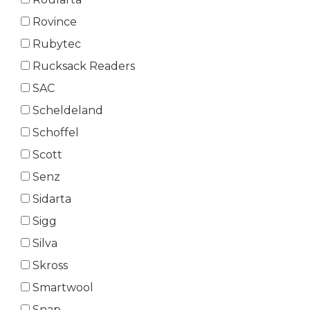
Rovince
Rubytec
Rucksack Readers
SAC
Scheldeland
Schoffel
Scott
Senz
Sidarta
Sigg
Silva
Skross
Smartwool
Snap