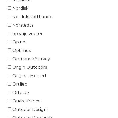
Nordisk
Nordisk Korthandel
Norstedts
op vrije voeten
Opinel
Optimus
Ordnance Survey
Origin Outdoors
Original Mostert
Ortlieb
Ortovox
Ouest-france
Outdoor Designs
Outdoor Research