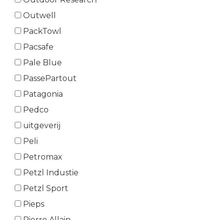
Outwell
PackTowl
Pacsafe
Pale Blue
PassePartout
Patagonia
Pedco
uitgeverij
Peli
Petromax
Petzl Industie
Petzl Sport
Pieps
Pierre Allain