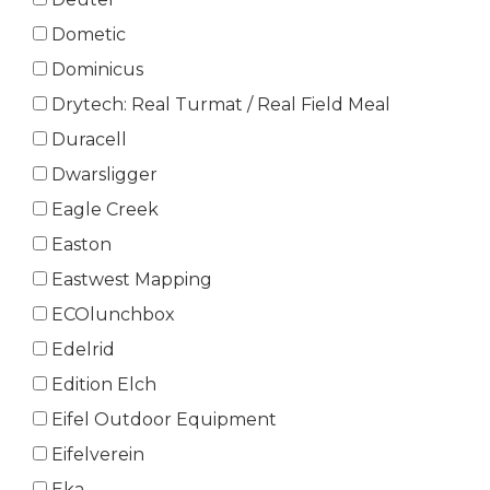
Dometic
Dominicus
Drytech: Real Turmat / Real Field Meal
Duracell
Dwarsligger
Eagle Creek
Easton
Eastwest Mapping
ECOlunchbox
Edelrid
Edition Elch
Eifel Outdoor Equipment
Eifelverein
Eka