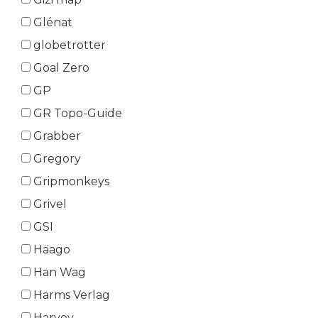
Glénat
globetrotter
Goal Zero
GP
GR Topo-Guide
Grabber
Gregory
Gripmonkeys
Grivel
GSI
Häago
Han Wag
Harms Verlag
Harvey