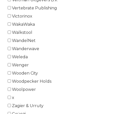
Vertebrate Publishing
Victorinox
WakaWaka
Walkstool
WandelNet
Wanderwave
Weleda
Wenger
Wooden City
Woodpecker Holds
Woolpower
x
Zagier & Urruty
Grüezi