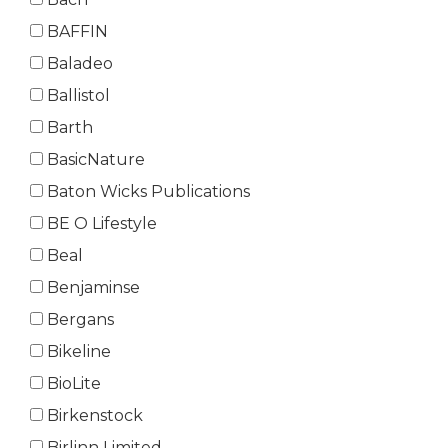
BAFFIN
Baladeo
Ballistol
Barth
BasicNature
Baton Wicks Publications
BE O Lifestyle
Beal
Benjaminse
Bergans
Bikeline
BioLite
Birkenstock
Birlinn Limited