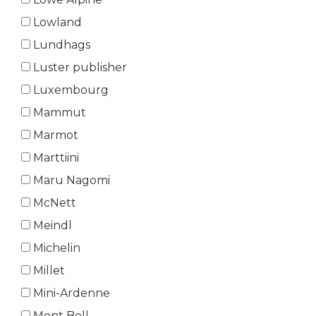
Lowland
Lundhags
Luster publisher
Luxembourg
Mammut
Marmot
Marttiini
Maru Nagomi
McNett
Meindl
Michelin
Millet
Mini-Ardenne
Mont Bell