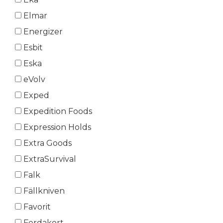
Elmar
Energizer
Esbit
Eska
eVolv
Exped
Expedition Foods
Expression Holds
Extra Goods
ExtraSurvival
Falk
Fällkniven
Favorit
Ferdakort