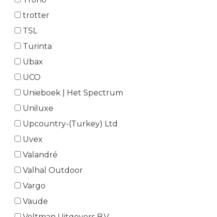
trotter
TSL
Turinta
Ubax
UCO
Unieboek | Het Spectrum
Uniluxe
Upcountry-(Turkey) Ltd
Uvex
Valandré
Valhal Outdoor
Vargo
Vaude
Veltman Uitgevers B.V.