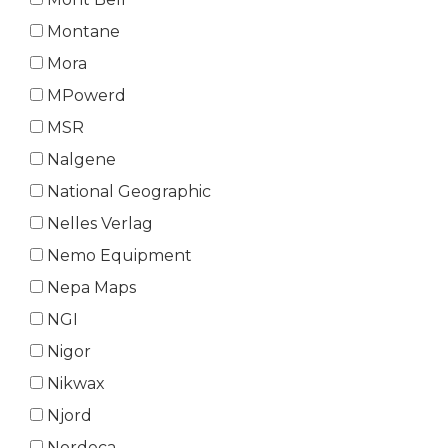
Montane
Mora
MPowerd
MSR
Nalgene
National Geographic
Nelles Verlag
Nemo Equipment
Nepa Maps
NGI
Nigor
Nikwax
Njord
Nordeca