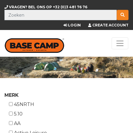
VRAGEN? BEL ONS OP
+32 (0)3 481 76 76
LOGIN
CREATE ACCOUNT
MERK
45NRTH
5.10
AA
Active Leisure