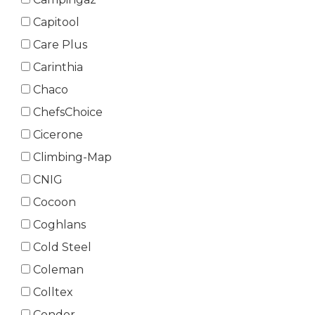
Capitool
Care Plus
Carinthia
Chaco
ChefsChoice
Cicerone
Climbing-Map
CNIG
Cocoon
Coghlans
Cold Steel
Coleman
Colltex
Condor