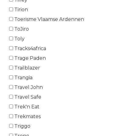
Tirion
Toerisme Vlaamse Ardennen
ToJiro
Toly
Tracks4africa
Trage Paden
Trailblazer
Trangia
Travel John
Travel Safe
Trek'n Eat
Trekmates
Triggo
Trono