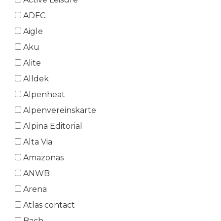
ADFC
Aigle
Aku
Alite
Alldek
Alpenheat
Alpenvereinskarte
Alpina Editorial
Alta Via
Amazonas
ANWB
Arena
Atlas contact
Bach