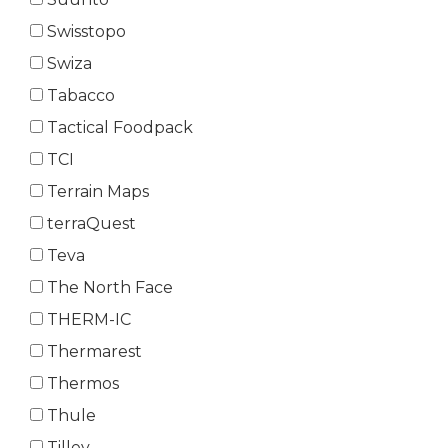
Swisstopo
Swiza
Tabacco
Tactical Foodpack
TCI
Terrain Maps
terraQuest
Teva
The North Face
THERM-IC
Thermarest
Thermos
Thule
Tilley