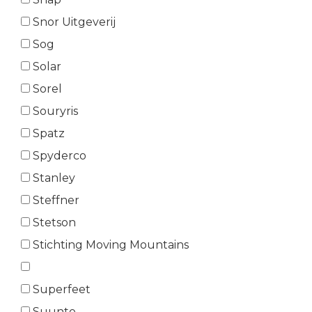
Snor Uitgeverij
Sog
Solar
Sorel
Souryris
Spatz
Spyderco
Stanley
Steffner
Stetson
Stichting Moving Mountains
Superfeet
Suunto