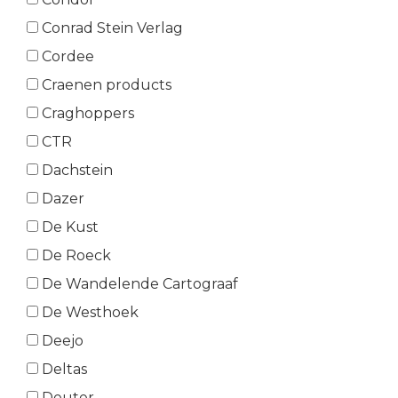
Conrad Stein Verlag
Cordee
Craenen products
Craghoppers
CTR
Dachstein
Dazer
De Kust
De Roeck
De Wandelende Cartograaf
De Westhoek
Deejo
Deltas
Deuter