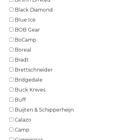
Black Diamond
Blue Ice
BOB Gear
BoCamp
Boreal
Bradt
Brettschneider
Bridgedale
Buck Knives
Buff
Buijten & Schipperheijn
Calazo
Camp
Campingaz