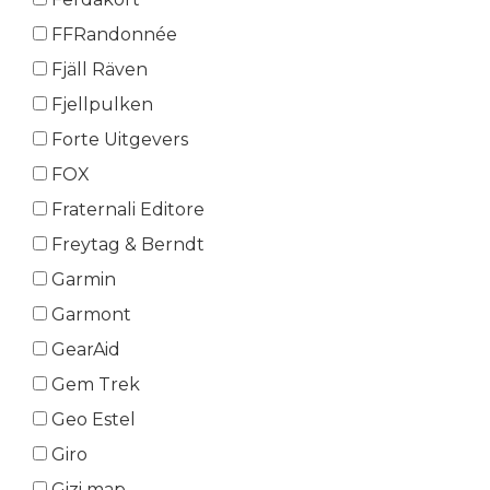
FFRandonnée
Fjäll Räven
Fjellpulken
Forte Uitgevers
FOX
Fraternali Editore
Freytag & Berndt
Garmin
Garmont
GearAid
Gem Trek
Geo Estel
Giro
Gizi map