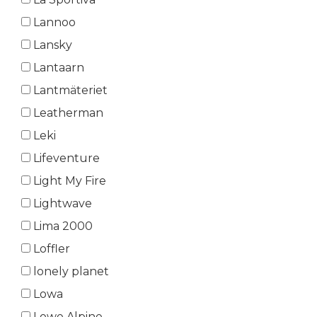
Lannoo
Lansky
Lantaarn
Lantmäteriet
Leatherman
Leki
Lifeventure
Light My Fire
Lightwave
Lima 2000
Loffler
lonely planet
Lowa
Lowe Alpine