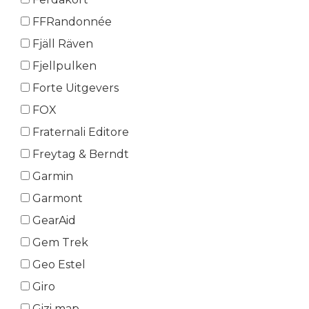
FFRandonnée
Fjäll Räven
Fjellpulken
Forte Uitgevers
FOX
Fraternali Editore
Freytag & Berndt
Garmin
Garmont
GearAid
Gem Trek
Geo Estel
Giro
Gizi map