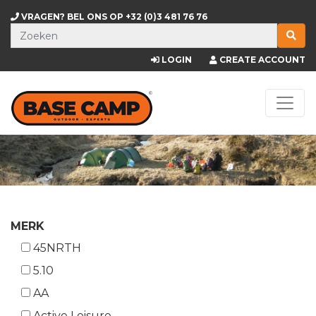
VRAGEN? BEL ONS OP
+32 (0)3 481 76 76
LOGIN
CREATE ACCOUNT
MERK
45NRTH
5.10
AA
Active Leisure