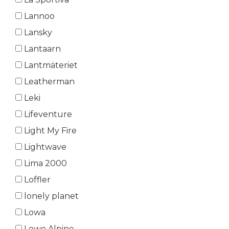
Lannoo
Lansky
Lantaarn
Lantmäteriet
Leatherman
Leki
Lifeventure
Light My Fire
Lightwave
Lima 2000
Loffler
lonely planet
Lowa
Lowe Alpine