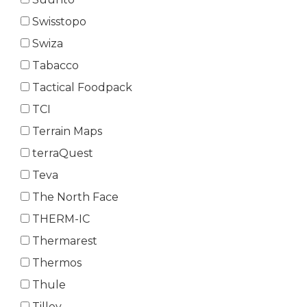
Swisstopo
Swiza
Tabacco
Tactical Foodpack
TCI
Terrain Maps
terraQuest
Teva
The North Face
THERM-IC
Thermarest
Thermos
Thule
Tilley