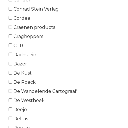
Conrad Stein Verlag
Cordee
Craenen products
Craghoppers
CTR
Dachstein
Dazer
De Kust
De Roeck
De Wandelende Cartograaf
De Westhoek
Deejo
Deltas
Deuter