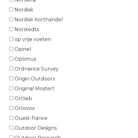
Nordisk
Nordisk Korthandel
Norstedts
op vrije voeten
Opinel
Optimus
Ordnance Survey
Origin Outdoors
Original Mostert
Ortlieb
Ortovox
Ouest-france
Outdoor Designs
Outdoor Research