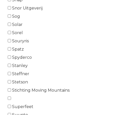
Snor Uitgeverij
Sog
Solar
Sorel
Souryris
Spatz
Spyderco
Stanley
Steffner
Stetson
Stichting Moving Mountains
Superfeet
Suunto