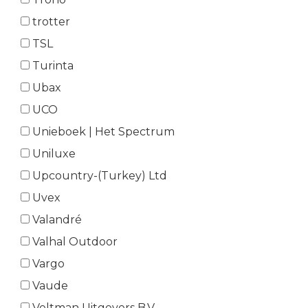
trotter
TSL
Turinta
Ubax
UCO
Unieboek | Het Spectrum
Uniluxe
Upcountry-(Turkey) Ltd
Uvex
Valandré
Valhal Outdoor
Vargo
Vaude
Veltman Uitgevers B.V.