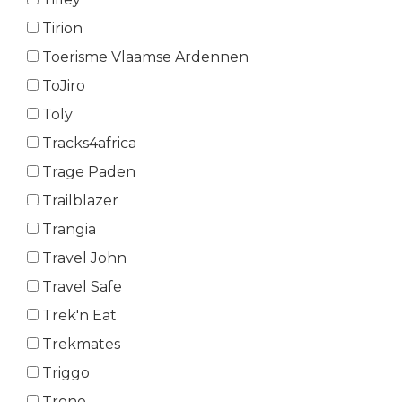
Tirion
Toerisme Vlaamse Ardennen
ToJiro
Toly
Tracks4africa
Trage Paden
Trailblazer
Trangia
Travel John
Travel Safe
Trek'n Eat
Trekmates
Triggo
Trono