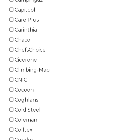
Capitool
Care Plus
Carinthia
Chaco
ChefsChoice
Cicerone
Climbing-Map
CNIG
Cocoon
Coghlans
Cold Steel
Coleman
Colltex
Condor