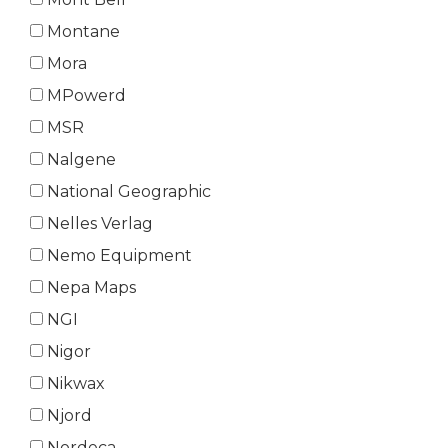
Montane
Mora
MPowerd
MSR
Nalgene
National Geographic
Nelles Verlag
Nemo Equipment
Nepa Maps
NGI
Nigor
Nikwax
Njord
Nordeca