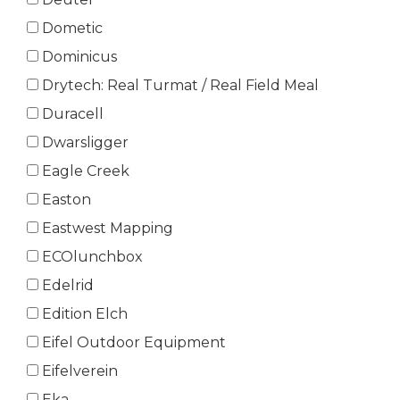
Dometic
Dominicus
Drytech: Real Turmat / Real Field Meal
Duracell
Dwarsligger
Eagle Creek
Easton
Eastwest Mapping
ECOlunchbox
Edelrid
Edition Elch
Eifel Outdoor Equipment
Eifelverein
Eka