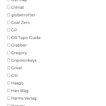
Glénat
globetrotter
Goal Zero
GP
GR Topo-Guide
Grabber
Gregory
Gripmonkeys
Grivel
GSI
Häago
Han Wag
Harms Verlag
Harvey