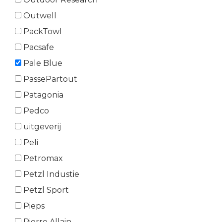
Outwell
PackTowl
Pacsafe
Pale Blue
PassePartout
Patagonia
Pedco
uitgeverij
Peli
Petromax
Petzl Industie
Petzl Sport
Pieps
Pierre Allain