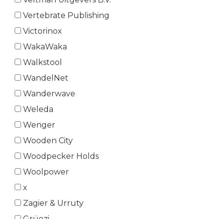
Vertebrate Publishing
Victorinox
WakaWaka
Walkstool
WandelNet
Wanderwave
Weleda
Wenger
Wooden City
Woodpecker Holds
Woolpower
x
Zagier & Urruty
Grüezi