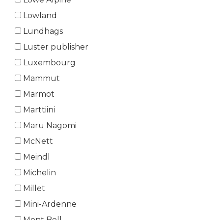
Lowland
Lundhags
Luster publisher
Luxembourg
Mammut
Marmot
Marttiini
Maru Nagomi
McNett
Meindl
Michelin
Millet
Mini-Ardenne
Mont Bell