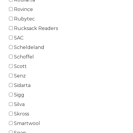
Rovince
Rubytec
Rucksack Readers
SAC
Scheldeland
Schoffel
Scott
Senz
Sidarta
Sigg
Silva
Skross
Smartwool
Snap