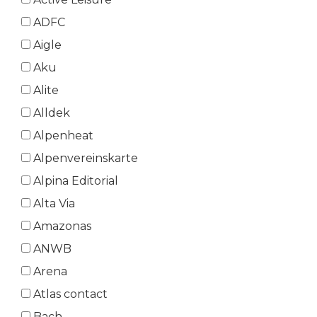
ADFC
Aigle
Aku
Alite
Alldek
Alpenheat
Alpenvereinskarte
Alpina Editorial
Alta Via
Amazonas
ANWB
Arena
Atlas contact
Bach