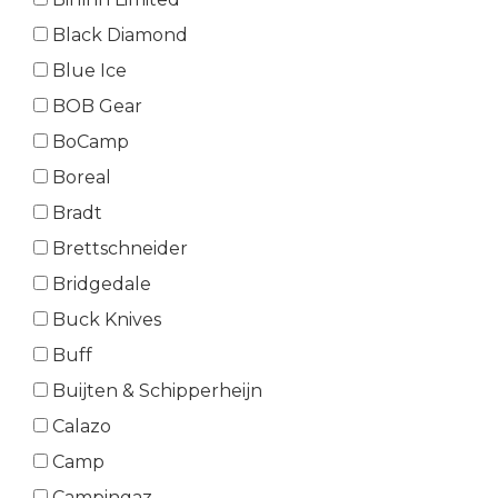
Black Diamond
Blue Ice
BOB Gear
BoCamp
Boreal
Bradt
Brettschneider
Bridgedale
Buck Knives
Buff
Buijten & Schipperheijn
Calazo
Camp
Campingaz