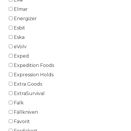
Elmar
Energizer
Esbit
Eska
eVolv
Exped
Expedition Foods
Expression Holds
Extra Goods
ExtraSurvival
Falk
Fällkniven
Favorit
Ferdakort