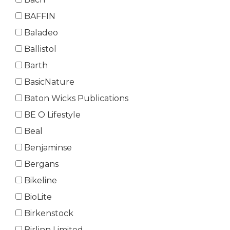
BAFFIN
Baladeo
Ballistol
Barth
BasicNature
Baton Wicks Publications
BE O Lifestyle
Beal
Benjaminse
Bergans
Bikeline
BioLite
Birkenstock
Birlinn Limited