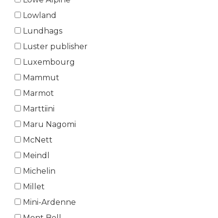
Lowland
Lundhags
Luster publisher
Luxembourg
Mammut
Marmot
Marttiini
Maru Nagomi
McNett
Meindl
Michelin
Millet
Mini-Ardenne
Mont Bell