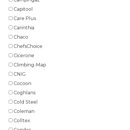
Capitool
Care Plus
Carinthia
Chaco
ChefsChoice
Cicerone
Climbing-Map
CNIG
Cocoon
Coghlans
Cold Steel
Coleman
Colltex
Condor