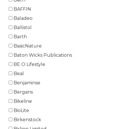
BAFFIN
Baladeo
Ballistol
Barth
BasicNature
Baton Wicks Publications
BE O Lifestyle
Beal
Benjaminse
Bergans
Bikeline
BioLite
Birkenstock
Birlinn Limited