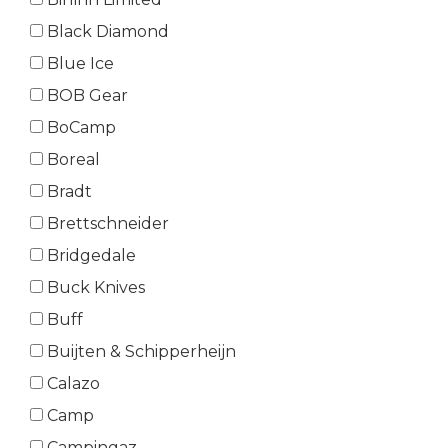
Black Diamond
Blue Ice
BOB Gear
BoCamp
Boreal
Bradt
Brettschneider
Bridgedale
Buck Knives
Buff
Buijten & Schipperheijn
Calazo
Camp
Campingaz