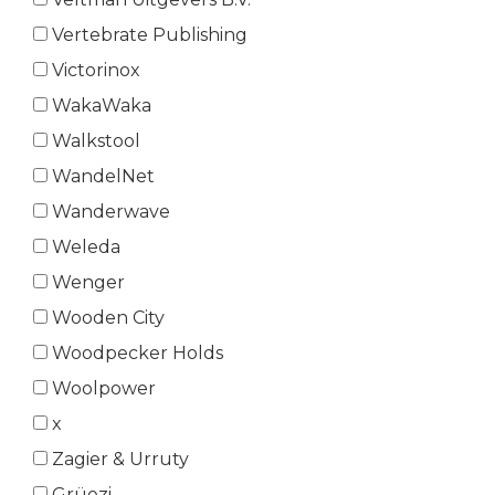
Vertebrate Publishing
Victorinox
WakaWaka
Walkstool
WandelNet
Wanderwave
Weleda
Wenger
Wooden City
Woodpecker Holds
Woolpower
x
Zagier & Urruty
Grüezi