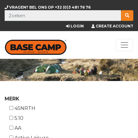
VRAGEN? BEL ONS OP
+32 (0)3 481 76 76
LOGIN
CREATE ACCOUNT
MERK
45NRTH
5.10
AA
Active Leisure