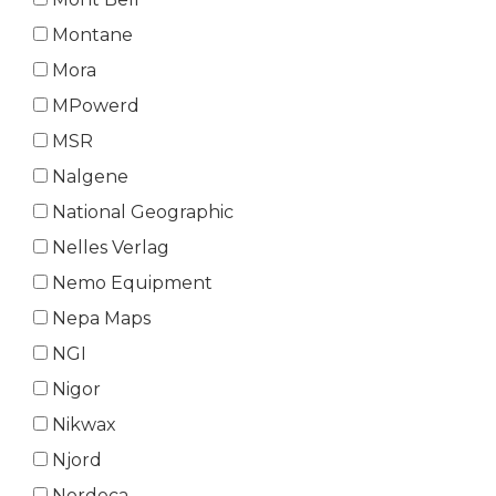
Montane
Mora
MPowerd
MSR
Nalgene
National Geographic
Nelles Verlag
Nemo Equipment
Nepa Maps
NGI
Nigor
Nikwax
Njord
Nordeca