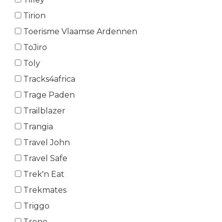
Tirion
Toerisme Vlaamse Ardennen
ToJiro
Toly
Tracks4africa
Trage Paden
Trailblazer
Trangia
Travel John
Travel Safe
Trek'n Eat
Trekmates
Triggo
Trono