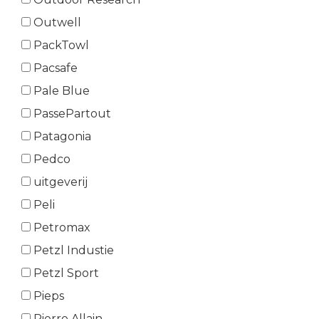
Outwell
PackTowl
Pacsafe
Pale Blue
PassePartout
Patagonia
Pedco
uitgeverij
Peli
Petromax
Petzl Industie
Petzl Sport
Pieps
Pierre Allain