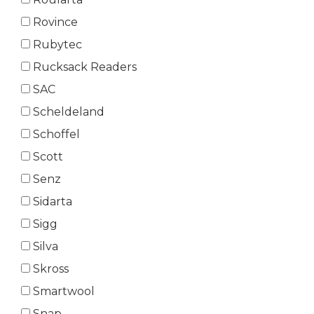
Rovince
Rubytec
Rucksack Readers
SAC
Scheldeland
Schoffel
Scott
Senz
Sidarta
Sigg
Silva
Skross
Smartwool
Snap