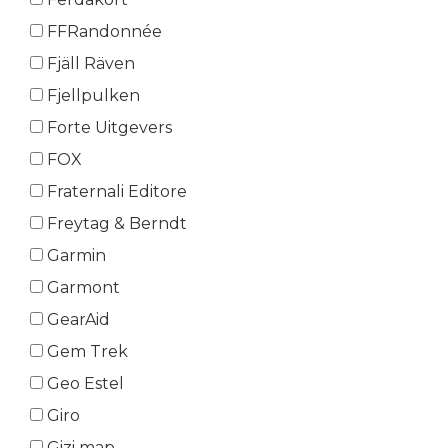
FFRandonnée
Fjäll Räven
Fjellpulken
Forte Uitgevers
FOX
Fraternali Editore
Freytag & Berndt
Garmin
Garmont
GearAid
Gem Trek
Geo Estel
Giro
Gizi map