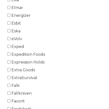
Elmar
Energizer
Esbit
Eska
eVolv
Exped
Expedition Foods
Expression Holds
Extra Goods
ExtraSurvival
Falk
Fällkniven
Favorit
Ferdakort