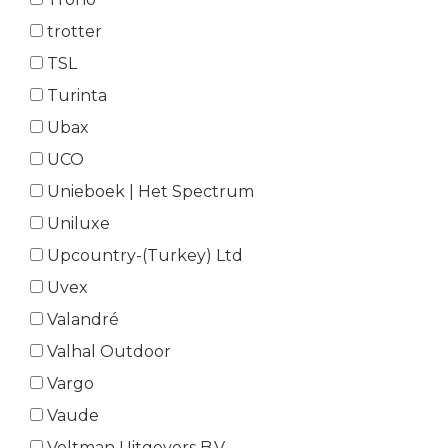
trotter
TSL
Turinta
Ubax
UCO
Unieboek | Het Spectrum
Uniluxe
Upcountry-(Turkey) Ltd
Uvex
Valandré
Valhal Outdoor
Vargo
Vaude
Veltman Uitgevers B.V.