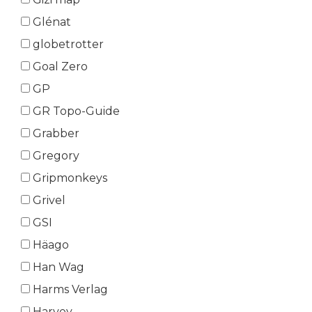
Glénat
globetrotter
Goal Zero
GP
GR Topo-Guide
Grabber
Gregory
Gripmonkeys
Grivel
GSI
Häago
Han Wag
Harms Verlag
Harvey