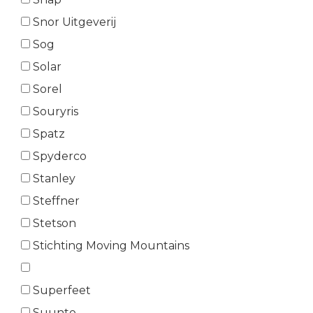
Snor Uitgeverij
Sog
Solar
Sorel
Souryris
Spatz
Spyderco
Stanley
Steffner
Stetson
Stichting Moving Mountains
Superfeet
Suunto