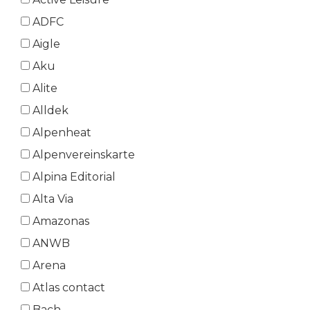
ADFC
Aigle
Aku
Alite
Alldek
Alpenheat
Alpenvereinskarte
Alpina Editorial
Alta Via
Amazonas
ANWB
Arena
Atlas contact
Bach