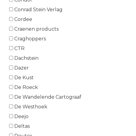
Conrad Stein Verlag
Cordee
Craenen products
Craghoppers
CTR
Dachstein
Dazer
De Kust
De Roeck
De Wandelende Cartograaf
De Westhoek
Deejo
Deltas
Deuter