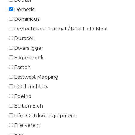
Dometic
Dominicus
Drytech: Real Turmat / Real Field Meal
Duracell
Dwarsligger
Eagle Creek
Easton
Eastwest Mapping
ECOlunchbox
Edelrid
Edition Elch
Eifel Outdoor Equipment
Eifelverein
Eka