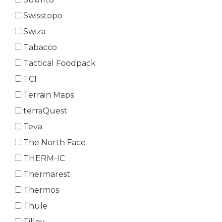
Swisstopo
Swiza
Tabacco
Tactical Foodpack
TCI
Terrain Maps
terraQuest
Teva
The North Face
THERM-IC
Thermarest
Thermos
Thule
Tilley