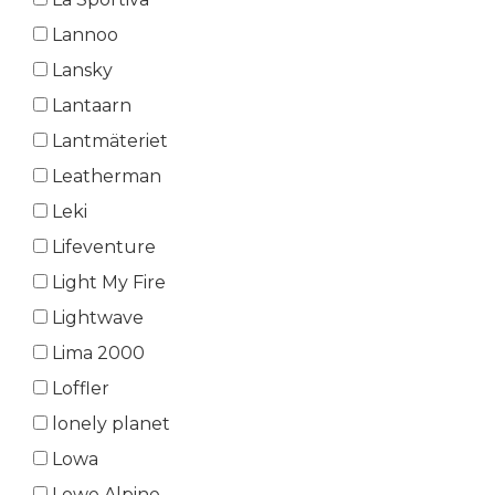
Lannoo
Lansky
Lantaarn
Lantmäteriet
Leatherman
Leki
Lifeventure
Light My Fire
Lightwave
Lima 2000
Loffler
lonely planet
Lowa
Lowe Alpine