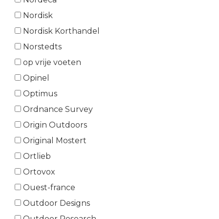
Nordisk
Nordisk Korthandel
Norstedts
op vrije voeten
Opinel
Optimus
Ordnance Survey
Origin Outdoors
Original Mostert
Ortlieb
Ortovox
Ouest-france
Outdoor Designs
Outdoor Research