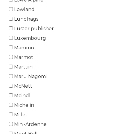
Lowland
Lundhags
Luster publisher
Luxembourg
Mammut
Marmot
Marttiini
Maru Nagomi
McNett
Meindl
Michelin
Millet
Mini-Ardenne
Mont Bell