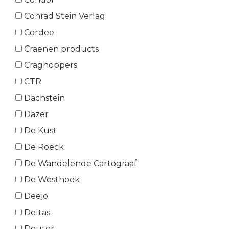
Conrad Stein Verlag
Cordee
Craenen products
Craghoppers
CTR
Dachstein
Dazer
De Kust
De Roeck
De Wandelende Cartograaf
De Westhoek
Deejo
Deltas
Deuter