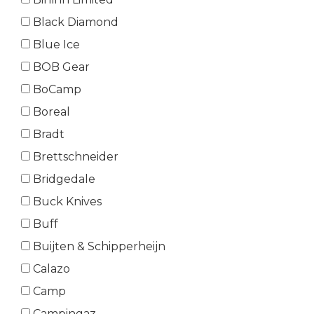
Black Diamond
Blue Ice
BOB Gear
BoCamp
Boreal
Bradt
Brettschneider
Bridgedale
Buck Knives
Buff
Buijten & Schipperheijn
Calazo
Camp
Campingaz