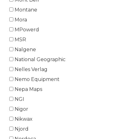
Montane
Mora
MPowerd
MSR
Nalgene
National Geographic
Nelles Verlag
Nemo Equipment
Nepa Maps
NGI
Nigor
Nikwax
Njord
Nordeca