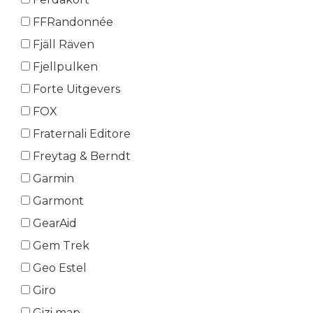
FFRandonnée
Fjäll Räven
Fjellpulken
Forte Uitgevers
FOX
Fraternali Editore
Freytag & Berndt
Garmin
Garmont
GearAid
Gem Trek
Geo Estel
Giro
Gizi map