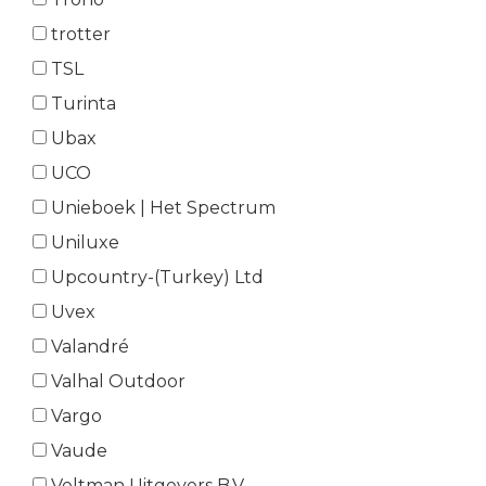
trotter
TSL
Turinta
Ubax
UCO
Unieboek | Het Spectrum
Uniluxe
Upcountry-(Turkey) Ltd
Uvex
Valandré
Valhal Outdoor
Vargo
Vaude
Veltman Uitgevers B.V.