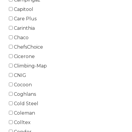
Capitool
Care Plus
Carinthia
Chaco
ChefsChoice
Cicerone
Climbing-Map
CNIG
Cocoon
Coghlans
Cold Steel
Coleman
Colltex
Condor