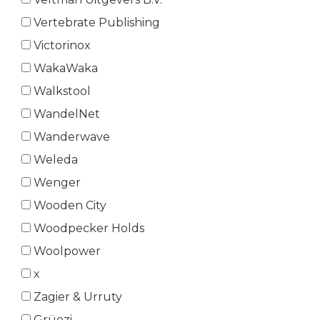
Vertebrate Publishing
Victorinox
WakaWaka
Walkstool
WandelNet
Wanderwave
Weleda
Wenger
Wooden City
Woodpecker Holds
Woolpower
x
Zagier & Urruty
Grüezi