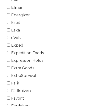
Elmar
Energizer
Esbit
Eska
eVolv
Exped
Expedition Foods
Expression Holds
Extra Goods
ExtraSurvival
Falk
Fällkniven
Favorit
Ferdakort