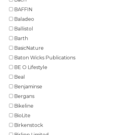
BAFFIN
Baladeo
Ballistol
Barth
BasicNature
Baton Wicks Publications
BE O Lifestyle
Beal
Benjaminse
Bergans
Bikeline
BioLite
Birkenstock
Birlinn Limited