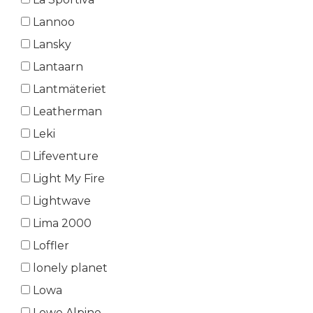
Lannoo
Lansky
Lantaarn
Lantmäteriet
Leatherman
Leki
Lifeventure
Light My Fire
Lightwave
Lima 2000
Loffler
lonely planet
Lowa
Lowe Alpine