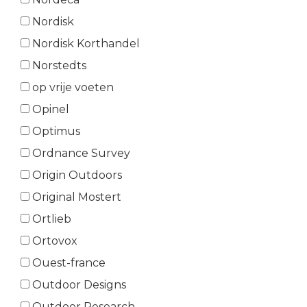
Nordisk
Nordisk Korthandel
Norstedts
op vrije voeten
Opinel
Optimus
Ordnance Survey
Origin Outdoors
Original Mostert
Ortlieb
Ortovox
Ouest-france
Outdoor Designs
Outdoor Research