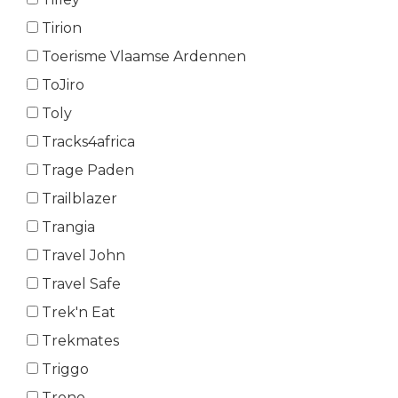
Tirion
Toerisme Vlaamse Ardennen
ToJiro
Toly
Tracks4africa
Trage Paden
Trailblazer
Trangia
Travel John
Travel Safe
Trek'n Eat
Trekmates
Triggo
Trono