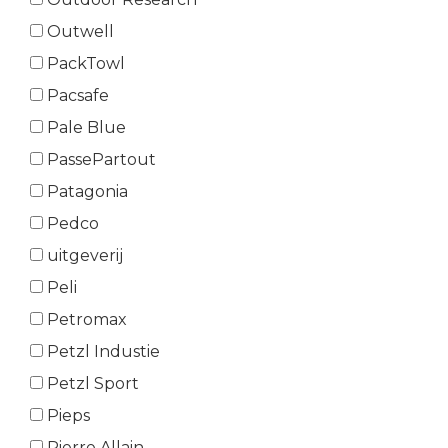
Outwell
PackTowl
Pacsafe
Pale Blue
PassePartout
Patagonia
Pedco
uitgeverij
Peli
Petromax
Petzl Industie
Petzl Sport
Pieps
Pierre Allain