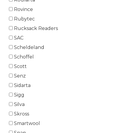
Rovince
Rubytec
Rucksack Readers
SAC
Scheldeland
Schoffel
Scott
Senz
Sidarta
Sigg
Silva
Skross
Smartwool
Snap