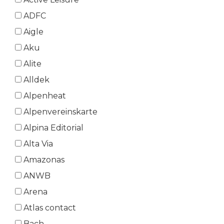
ADFC
Aigle
Aku
Alite
Alldek
Alpenheat
Alpenvereinskarte
Alpina Editorial
Alta Via
Amazonas
ANWB
Arena
Atlas contact
Bach