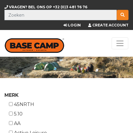
VRAGEN? BEL ONS OP
+32 (0)3 481 76 76
LOGIN
CREATE ACCOUNT
MERK
45NRTH
5.10
AA
Active Leisure