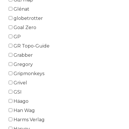
Glénat
globetrotter
Goal Zero
GP
GR Topo-Guide
Grabber
Gregory
Gripmonkeys
Grivel
GSI
Häago
Han Wag
Harms Verlag
Harvey