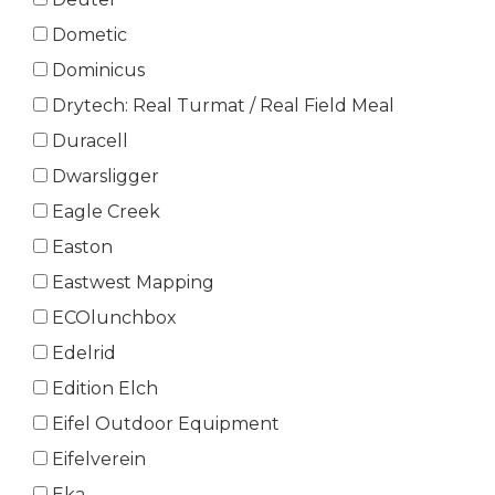
Dometic
Dominicus
Drytech: Real Turmat / Real Field Meal
Duracell
Dwarsligger
Eagle Creek
Easton
Eastwest Mapping
ECOlunchbox
Edelrid
Edition Elch
Eifel Outdoor Equipment
Eifelverein
Eka