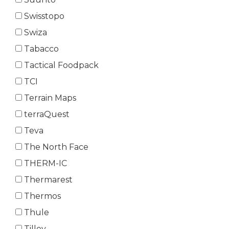
Swisstopo
Swiza
Tabacco
Tactical Foodpack
TCI
Terrain Maps
terraQuest
Teva
The North Face
THERM-IC
Thermarest
Thermos
Thule
Tilley