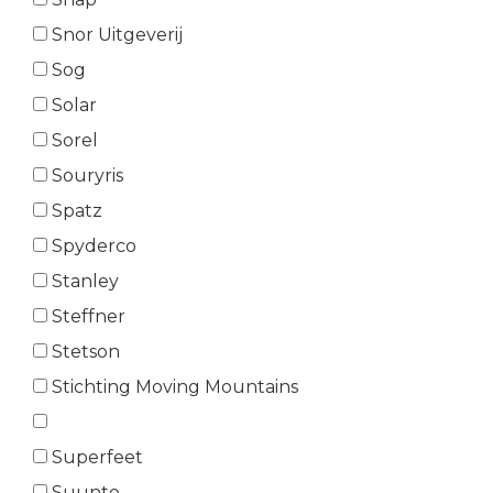
Snor Uitgeverij
Sog
Solar
Sorel
Souryris
Spatz
Spyderco
Stanley
Steffner
Stetson
Stichting Moving Mountains
Superfeet
Suunto