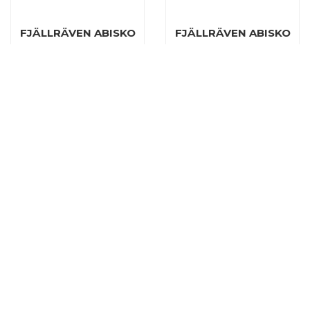
FJÄLLRÄVEN ABISKO
FJÄLLRÄVEN ABISKO
SHADE ZIP-OFF
SHORTS M, BLACK
TROUSERS W, DARK
GREY
€89,98
€120,00
€179,95