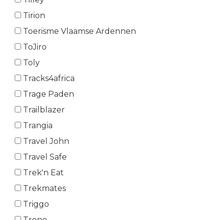
Tirion
Toerisme Vlaamse Ardennen
ToJiro
Toly
Tracks4africa
Trage Paden
Trailblazer
Trangia
Travel John
Travel Safe
Trek'n Eat
Trekmates
Triggo
Trono