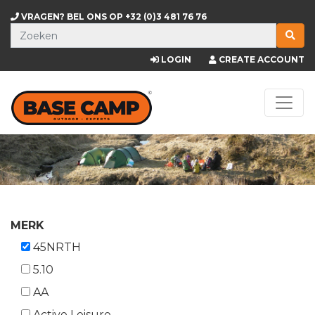
VRAGEN? BEL ONS OP
+32 (0)3 481 76 76
LOGIN
CREATE ACCOUNT
MERK
45NRTH
5.10
AA
Active Leisure