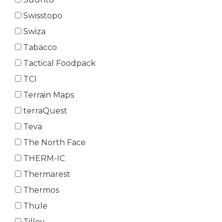
Swisstopo
Swiza
Tabacco
Tactical Foodpack
TCI
Terrain Maps
terraQuest
Teva
The North Face
THERM-IC
Thermarest
Thermos
Thule
Tilley