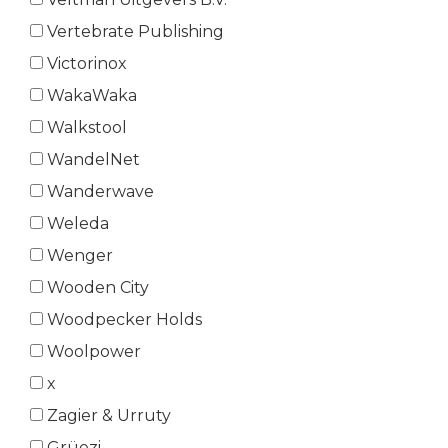
Vertebrate Publishing
Victorinox
WakaWaka
Walkstool
WandelNet
Wanderwave
Weleda
Wenger
Wooden City
Woodpecker Holds
Woolpower
x
Zagier & Urruty
Grüezi