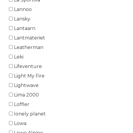
Lannoo
Lansky
Lantaarn
Lantmäteriet
Leatherman
Leki
Lifeventure
Light My Fire
Lightwave
Lima 2000
Loffler
lonely planet
Lowa
Lowe Alpine