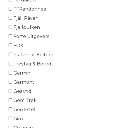
FFRandonnée
Fjäll Räven
Fjellpulken
Forte Uitgevers
FOX
Fraternali Editore
Freytag & Berndt
Garmin
Garmont
GearAid
Gem Trek
Geo Estel
Giro
Gizi map