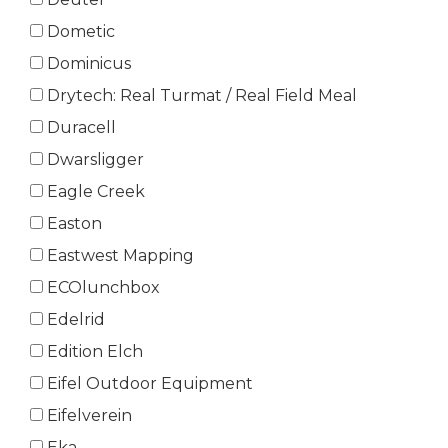
Dometic
Dominicus
Drytech: Real Turmat / Real Field Meal
Duracell
Dwarsligger
Eagle Creek
Easton
Eastwest Mapping
ECOlunchbox
Edelrid
Edition Elch
Eifel Outdoor Equipment
Eifelverein
Eka