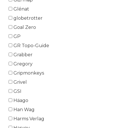
Glénat
globetrotter
Goal Zero
GP
GR Topo-Guide
Grabber
Gregory
Gripmonkeys
Grivel
GSI
Häago
Han Wag
Harms Verlag
Harvey