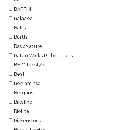
BAFFIN
Baladeo
Ballistol
Barth
BasicNature
Baton Wicks Publications
BE O Lifestyle
Beal
Benjaminse
Bergans
Bikeline
BioLite
Birkenstock
Birlinn Limited