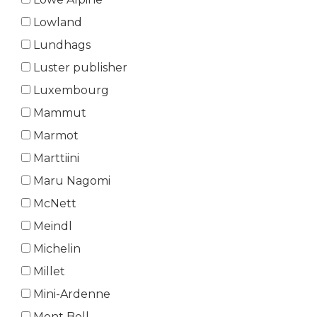
Lowland
Lundhags
Luster publisher
Luxembourg
Mammut
Marmot
Marttiini
Maru Nagomi
McNett
Meindl
Michelin
Millet
Mini-Ardenne
Mont Bell