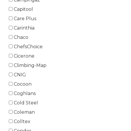
Capitool
Care Plus
Carinthia
Chaco
ChefsChoice
Cicerone
Climbing-Map
CNIG
Cocoon
Coghlans
Cold Steel
Coleman
Colltex
Condor