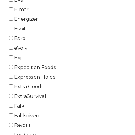
Elmar
Energizer
Esbit
Eska
eVolv
Exped
Expedition Foods
Expression Holds
Extra Goods
ExtraSurvival
Falk
Fällkniven
Favorit
Ferdakort