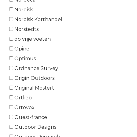
Nordisk
Nordisk Korthandel
Norstedts
op vrije voeten
Opinel
Optimus
Ordnance Survey
Origin Outdoors
Original Mostert
Ortlieb
Ortovox
Ouest-france
Outdoor Designs
Outdoor Research