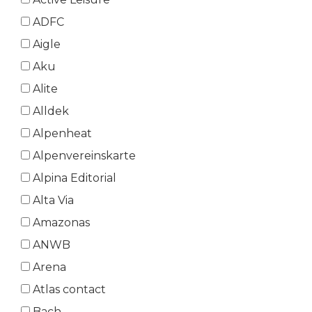
ADFC
Aigle
Aku
Alite
Alldek
Alpenheat
Alpenvereinskarte
Alpina Editorial
Alta Via
Amazonas
ANWB
Arena
Atlas contact
Bach