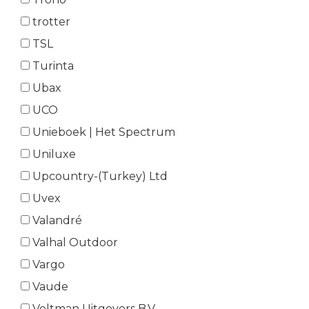
trotter
TSL
Turinta
Ubax
UCO
Unieboek | Het Spectrum
Uniluxe
Upcountry-(Turkey) Ltd
Uvex
Valandré
Valhal Outdoor
Vargo
Vaude
Veltman Uitgevers B.V.