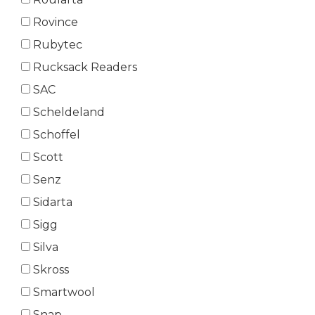
Rovince
Rubytec
Rucksack Readers
SAC
Scheldeland
Schoffel
Scott
Senz
Sidarta
Sigg
Silva
Skross
Smartwool
Snap