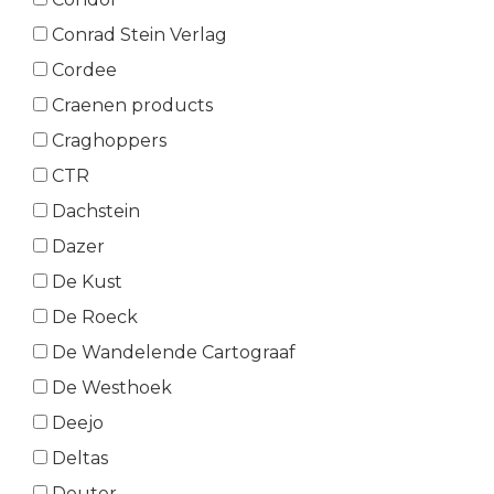
Conrad Stein Verlag
Cordee
Craenen products
Craghoppers
CTR
Dachstein
Dazer
De Kust
De Roeck
De Wandelende Cartograaf
De Westhoek
Deejo
Deltas
Deuter