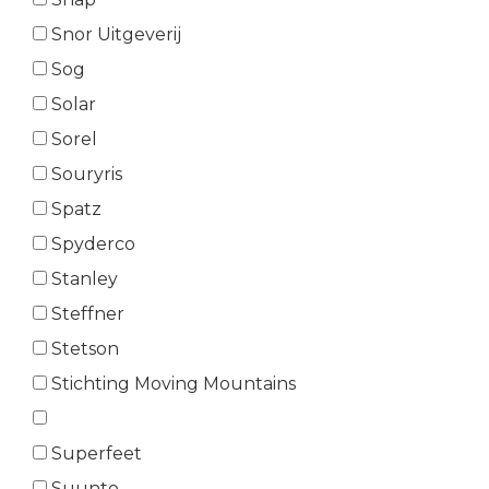
Snor Uitgeverij
Sog
Solar
Sorel
Souryris
Spatz
Spyderco
Stanley
Steffner
Stetson
Stichting Moving Mountains
Superfeet
Suunto