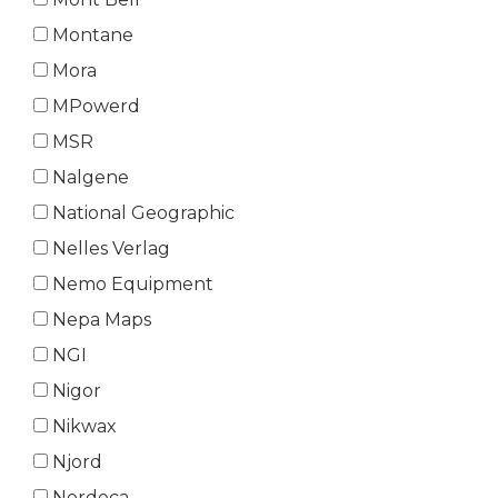
Montane
Mora
MPowerd
MSR
Nalgene
National Geographic
Nelles Verlag
Nemo Equipment
Nepa Maps
NGI
Nigor
Nikwax
Njord
Nordeca