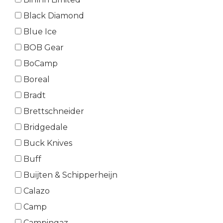
Black Diamond
Blue Ice
BOB Gear
BoCamp
Boreal
Bradt
Brettschneider
Bridgedale
Buck Knives
Buff
Buijten & Schipperheijn
Calazo
Camp
Campingaz