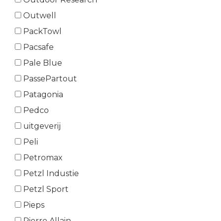
Outwell
PackTowl
Pacsafe
Pale Blue
PassePartout
Patagonia
Pedco
uitgeverij
Peli
Petromax
Petzl Industie
Petzl Sport
Pieps
Pierre Allain