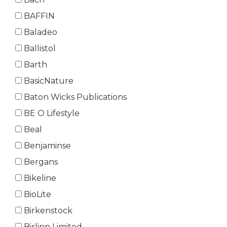
BAFFIN
Baladeo
Ballistol
Barth
BasicNature
Baton Wicks Publications
BE O Lifestyle
Beal
Benjaminse
Bergans
Bikeline
BioLite
Birkenstock
Birlinn Limited