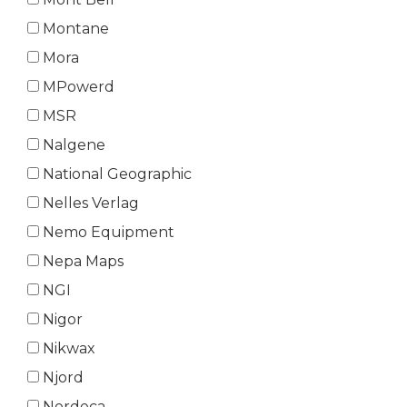
Montane
Mora
MPowerd
MSR
Nalgene
National Geographic
Nelles Verlag
Nemo Equipment
Nepa Maps
NGI
Nigor
Nikwax
Njord
Nordeca