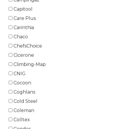
Capitool
Care Plus
Carinthia
Chaco
ChefsChoice
Cicerone
Climbing-Map
CNIG
Cocoon
Coghlans
Cold Steel
Coleman
Colltex
Condor