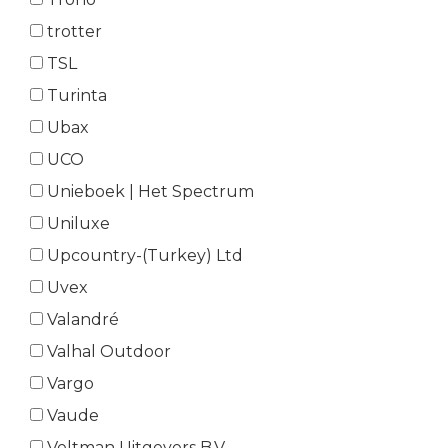
trotter
TSL
Turinta
Ubax
UCO
Unieboek | Het Spectrum
Uniluxe
Upcountry-(Turkey) Ltd
Uvex
Valandré
Valhal Outdoor
Vargo
Vaude
Veltman Uitgevers B.V.