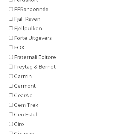
FFRandonnée
Fjäll Räven
Fjellpulken
Forte Uitgevers
FOX
Fraternali Editore
Freytag & Berndt
Garmin
Garmont
GearAid
Gem Trek
Geo Estel
Giro
Gizi map