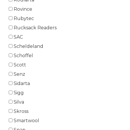
Rovince
Rubytec
Rucksack Readers
SAC
Scheldeland
Schoffel
Scott
Senz
Sidarta
Sigg
Silva
Skross
Smartwool
Snap