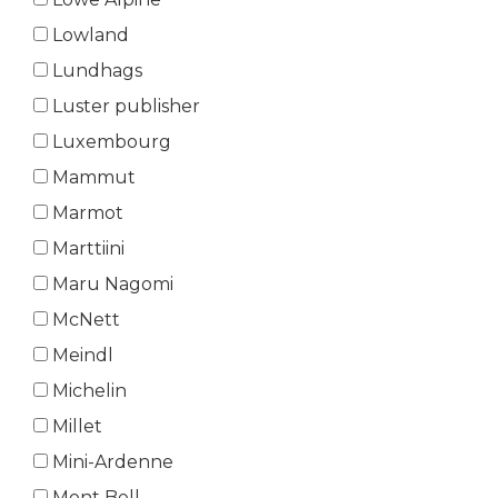
Lowland
Lundhags
Luster publisher
Luxembourg
Mammut
Marmot
Marttiini
Maru Nagomi
McNett
Meindl
Michelin
Millet
Mini-Ardenne
Mont Bell