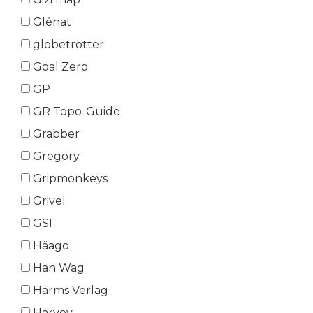
Glénat
globetrotter
Goal Zero
GP
GR Topo-Guide
Grabber
Gregory
Gripmonkeys
Grivel
GSI
Häago
Han Wag
Harms Verlag
Harvey