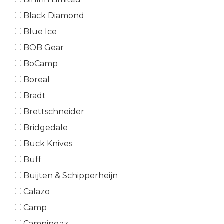
Black Diamond
Blue Ice
BOB Gear
BoCamp
Boreal
Bradt
Brettschneider
Bridgedale
Buck Knives
Buff
Buijten & Schipperheijn
Calazo
Camp
Campingaz