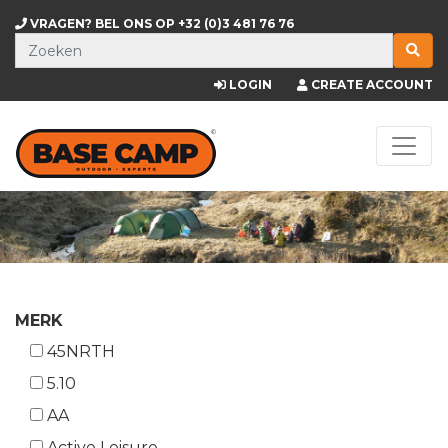
VRAGEN? BEL ONS OP
+32 (0)3 481 76 76
LOGIN
CREATE ACCOUNT
MERK
45NRTH
5.10
AA
Active Leisure