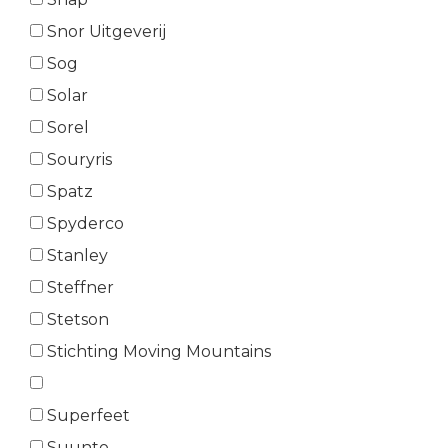
Snor Uitgeverij
Sog
Solar
Sorel
Souryris
Spatz
Spyderco
Stanley
Steffner
Stetson
Stichting Moving Mountains
Superfeet
Suunto