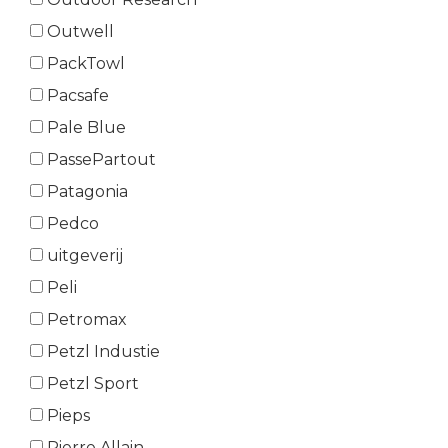
Outwell
PackTowl
Pacsafe
Pale Blue
PassePartout
Patagonia
Pedco
uitgeverij
Peli
Petromax
Petzl Industie
Petzl Sport
Pieps
Pierre Allain