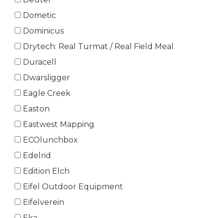
Dometic
Dominicus
Drytech: Real Turmat / Real Field Meal
Duracell
Dwarsligger
Eagle Creek
Easton
Eastwest Mapping
ECOlunchbox
Edelrid
Edition Elch
Eifel Outdoor Equipment
Eifelverein
Eka