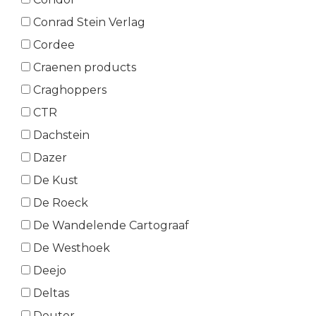
Conrad Stein Verlag
Cordee
Craenen products
Craghoppers
CTR
Dachstein
Dazer
De Kust
De Roeck
De Wandelende Cartograaf
De Westhoek
Deejo
Deltas
Deuter