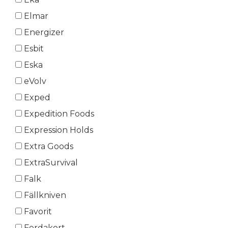
Elmar
Energizer
Esbit
Eska
eVolv
Exped
Expedition Foods
Expression Holds
Extra Goods
ExtraSurvival
Falk
Fällkniven
Favorit
Ferdakort