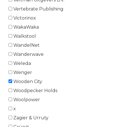
Vertebrate Publishing
Victorinox
WakaWaka
Walkstool
WandelNet
Wanderwave
Weleda
Wenger
Wooden City
Woodpecker Holds
Woolpower
x
Zagier & Urruty
Grüezi