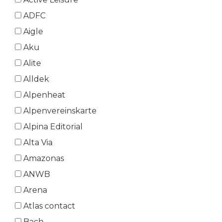
ADFC
Aigle
Aku
Alite
Alldek
Alpenheat
Alpenvereinskarte
Alpina Editorial
Alta Via
Amazonas
ANWB
Arena
Atlas contact
Bach