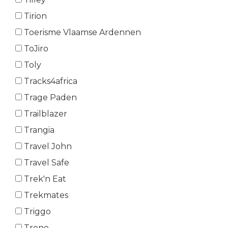
Tirion
Toerisme Vlaamse Ardennen
ToJiro
Toly
Tracks4africa
Trage Paden
Trailblazer
Trangia
Travel John
Travel Safe
Trek'n Eat
Trekmates
Triggo
Trono