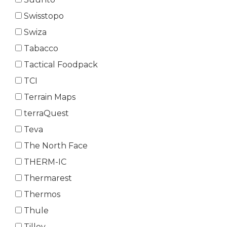
Swisstopo
Swiza
Tabacco
Tactical Foodpack
TCI
Terrain Maps
terraQuest
Teva
The North Face
THERM-IC
Thermarest
Thermos
Thule
Tilley