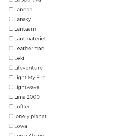
Lannoo
Lansky
Lantaarn
Lantmäteriet
Leatherman
Leki
Lifeventure
Light My Fire
Lightwave
Lima 2000
Loffler
lonely planet
Lowa
Lowe Alpine