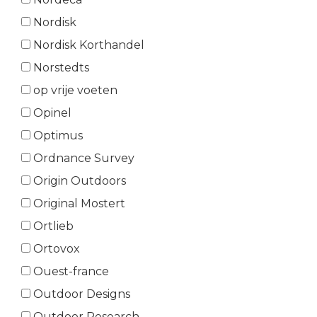
Nordisk
Nordisk Korthandel
Norstedts
op vrije voeten
Opinel
Optimus
Ordnance Survey
Origin Outdoors
Original Mostert
Ortlieb
Ortovox
Ouest-france
Outdoor Designs
Outdoor Research