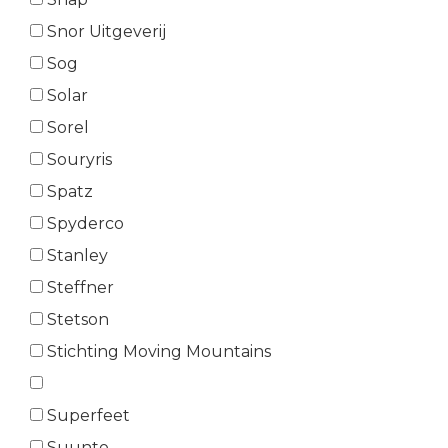
Snor Uitgeverij
Sog
Solar
Sorel
Souryris
Spatz
Spyderco
Stanley
Steffner
Stetson
Stichting Moving Mountains
Superfeet
Suunto