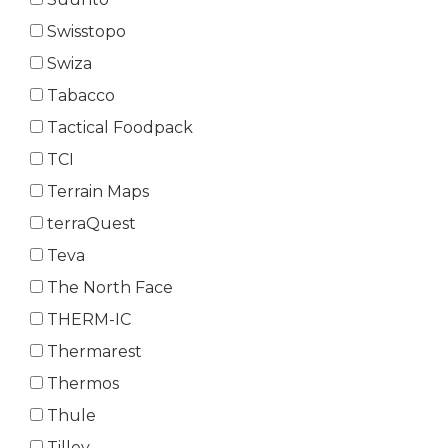
Swisstopo
Swiza
Tabacco
Tactical Foodpack
TCI
Terrain Maps
terraQuest
Teva
The North Face
THERM-IC
Thermarest
Thermos
Thule
Tilley