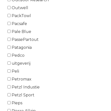
Outwell
PackTowl
Pacsafe
Pale Blue
PassePartout
Patagonia
Pedco
uitgeverij
Peli
Petromax
Petzl Industie
Petzl Sport
Pieps
Pierre Allain