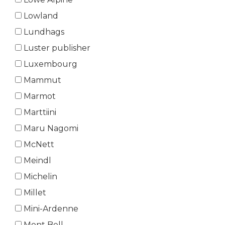
Lowland
Lundhags
Luster publisher
Luxembourg
Mammut
Marmot
Marttiini
Maru Nagomi
McNett
Meindl
Michelin
Millet
Mini-Ardenne
Mont Bell