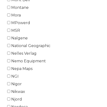
Montane
Mora
MPowerd
MSR
Nalgene
National Geographic
Nelles Verlag
Nemo Equipment
Nepa Maps
NGI
Nigor
Nikwax
Njord
Nordeca