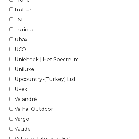
trotter
TSL
Turinta
Ubax
UCO
Unieboek | Het Spectrum
Uniluxe
Upcountry-(Turkey) Ltd
Uvex
Valandré
Valhal Outdoor
Vargo
Vaude
Veltman Uitgevers B.V.