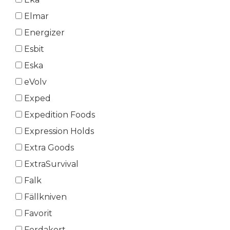
Elmar
Energizer
Esbit
Eska
eVolv
Exped
Expedition Foods
Expression Holds
Extra Goods
ExtraSurvival
Falk
Fällkniven
Favorit
Ferdakort