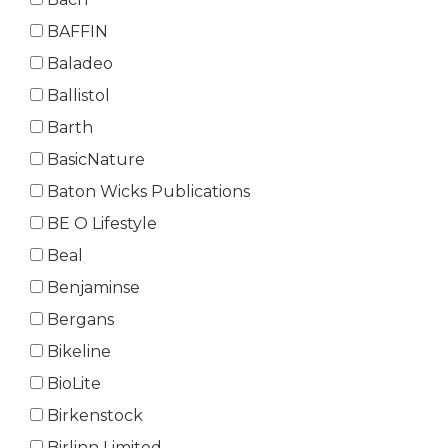
BAFFIN
Baladeo
Ballistol
Barth
BasicNature
Baton Wicks Publications
BE O Lifestyle
Beal
Benjaminse
Bergans
Bikeline
BioLite
Birkenstock
Birlinn Limited