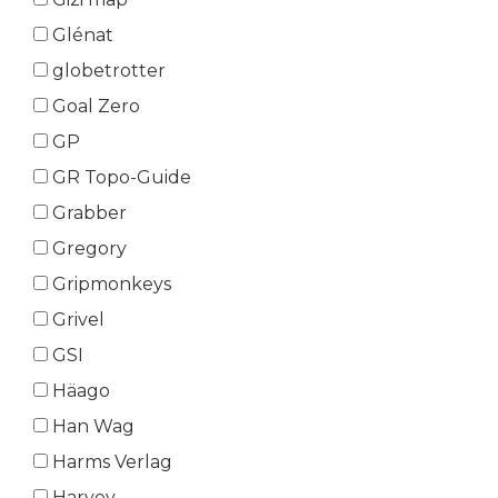
Glénat
globetrotter
Goal Zero
GP
GR Topo-Guide
Grabber
Gregory
Gripmonkeys
Grivel
GSI
Häago
Han Wag
Harms Verlag
Harvey