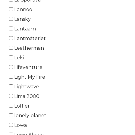
Lannoo
Lansky
Lantaarn
Lantmäteriet
Leatherman
Leki
Lifeventure
Light My Fire
Lightwave
Lima 2000
Loffler
lonely planet
Lowa
Lowe Alpine