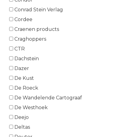
Conrad Stein Verlag
Cordee
Craenen products
Craghoppers
CTR
Dachstein
Dazer
De Kust
De Roeck
De Wandelende Cartograaf
De Westhoek
Deejo
Deltas
Deuter