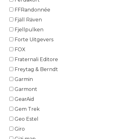
FFRandonnée
Fjäll Räven
Fjellpulken
Forte Uitgevers
FOX
Fraternali Editore
Freytag & Berndt
Garmin
Garmont
GearAid
Gem Trek
Geo Estel
Giro
Gizi map