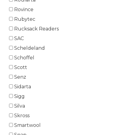
Rovince
Rubytec
Rucksack Readers
SAC
Scheldeland
Schoffel
Scott
Senz
Sidarta
Sigg
Silva
Skross
Smartwool
Snap