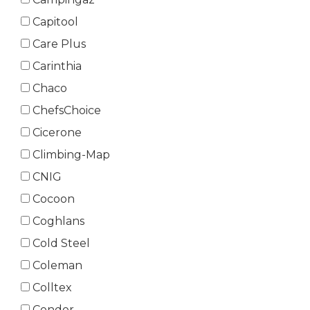
Capitool
Care Plus
Carinthia
Chaco
ChefsChoice
Cicerone
Climbing-Map
CNIG
Cocoon
Coghlans
Cold Steel
Coleman
Colltex
Condor