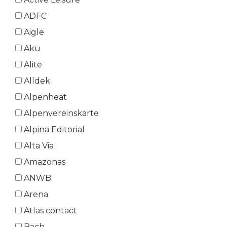
ADFC
Aigle
Aku
Alite
Alldek
Alpenheat
Alpenvereinskarte
Alpina Editorial
Alta Via
Amazonas
ANWB
Arena
Atlas contact
Bach