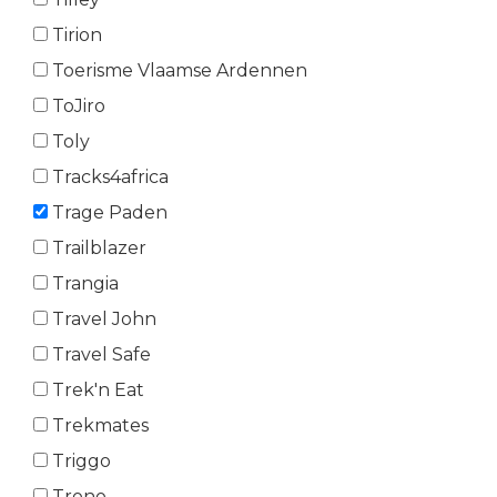
Tirion
Toerisme Vlaamse Ardennen
ToJiro
Toly
Tracks4africa
Trage Paden
Trailblazer
Trangia
Travel John
Travel Safe
Trek'n Eat
Trekmates
Triggo
Trono