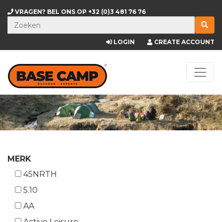
VRAGEN? BEL ONS OP
+32 (0)3 481 76 76
LOGIN
CREATE ACCOUNT
MERK
45NRTH
5.10
AA
Active Leisure