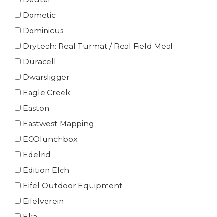
Dometic
Dominicus
Drytech: Real Turmat / Real Field Meal
Duracell
Dwarsligger
Eagle Creek
Easton
Eastwest Mapping
ECOlunchbox
Edelrid
Edition Elch
Eifel Outdoor Equipment
Eifelverein
Eka