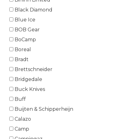
Black Diamond
Blue Ice
BOB Gear
BoCamp
Boreal
Bradt
Brettschneider
Bridgedale
Buck Knives
Buff
Buijten & Schipperheijn
Calazo
Camp
Campingaz