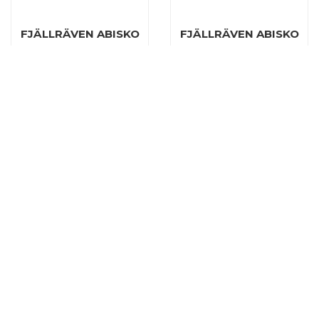
FJÄLLRÄVEN ABISKO
FJÄLLRÄVEN ABISKO
SHADE ZIP-OFF
SHORTS M, BLACK
TROUSERS W, DARK
GREY
€89,98
€120,00
€179,95