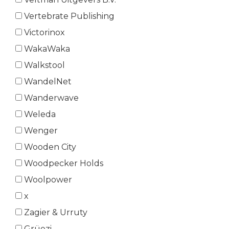
Vertebrate Publishing
Victorinox
WakaWaka
Walkstool
WandelNet
Wanderwave
Weleda
Wenger
Wooden City
Woodpecker Holds
Woolpower
x
Zagier & Urruty
Grüezi